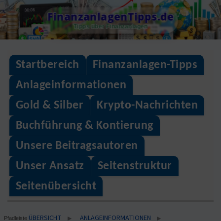
Skip
FinanzanlagenTipps.de
to
Tipps über Finanzanlagen
content
Startbereich
Finanzanlagen-Tipps
Anlageinformationen
Gold & Silber
Krypto-Nachrichten
Buchführung & Kontierung
Unsere Beitragsautoren
Unser Ansatz
Seitenstruktur
Seitenübersicht
ÜBERSICHT
ANLAGEINFORMATIONEN
▶
▶
Pfadleiste