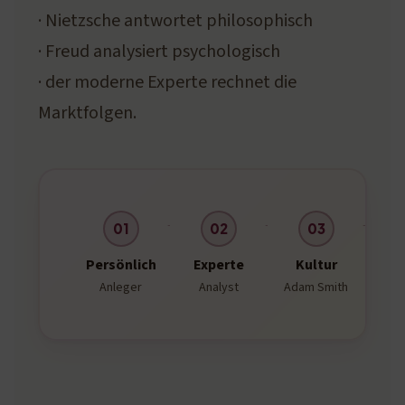
· Nietzsche antwortet philosophisch
· Freud analysiert psychologisch
· der moderne Experte rechnet die
Marktfolgen.
01
02
03
Persönlich
Experte
Kultur
Te
Anleger
Analyst
Adam Smith
F