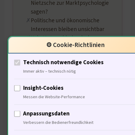
Nietzsche zur Marktpsychologie
sagen?
Politische und ökonomische
Interessen bleiben unsichtbar
Kein Unterschied zwischen
⚙️ Cookie-Richtlinien
Markt-Korrelation und
Kausalität
Technisch notwendige Cookies
Immer aktiv – technisch nötig
Insight-Cookies
Messen die Website-Performance
FINANZANLAGENTIPPS.DE
10 Perspektiven. Adam
Anpassungsdaten
Smith trifft
Verbessern die Bedienerfreundlichkeit
Finanzanalysten. Echte