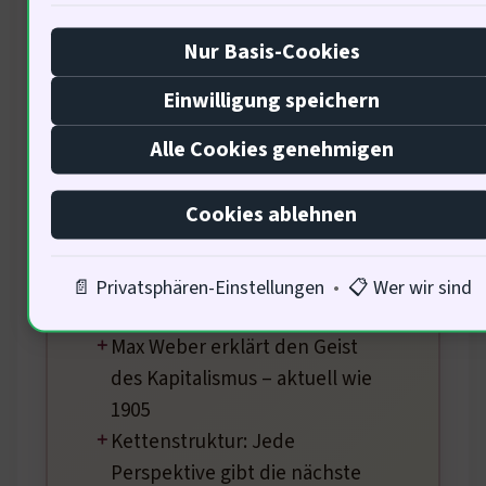
Tiefe.
Nur Basis-Cookies
Jede Meldung mit historisch-
ökonomischem Kontext nach
Einwilligung speichern
Adam Smith
Alle Cookies genehmigen
Nietzsche macht
Machtstrukturen im
Cookies ablehnen
Kapitalmarkt sichtbar
Freud analysiert
Anlegerpsychologie und
📄 Privatsphären-Einstellungen
•
📋 Wer wir sind
irrationale Marktreaktionen
Max Weber erklärt den Geist
des Kapitalismus – aktuell wie
1905
Kettenstruktur: Jede
Perspektive gibt die nächste