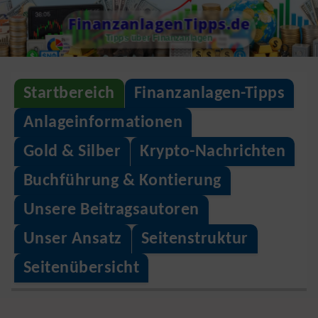
S
FinanzanlagenTipps.de
k
Tipps über Finanzanlagen
i
p
Startbereich
Finanzanlagen-Tipps
t
o
Anlageinformationen
c
Gold & Silber
Krypto-Nachrichten
o
Buchführung & Kontierung
n
Unsere Beitragsautoren
t
e
Unser Ansatz
Seitenstruktur
n
Seitenübersicht
t