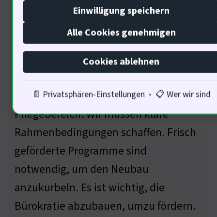
Einwilligung speichern
Alle Cookies genehmigen
Cookies ablehnen
Die Politik hat eine Mitverantwortung
für die Herausforderungen im
📄 Privatsphären-Einstellungen
•
📋 Wer wir sind
Pflegebereich. Wir müssen klare
Rahmenbedingungen schaffen. Frisch
geförderte Programme sind
notwendig, um den Neubau
anzukurbeln. Es ist wichtig, die
Bürokratie abzubauen, umzu fördern.