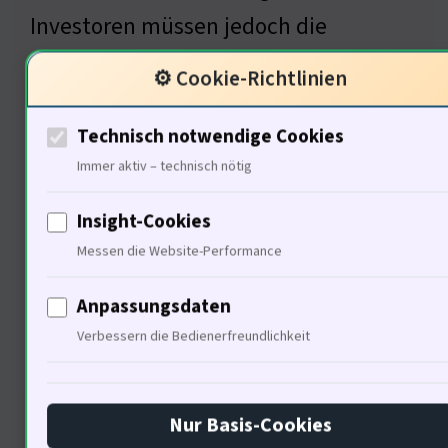
Investoren müssen jedoch die
Komplexität des Marktes verstehen.
⚙️ Cookie-Richtlinien
Der Zugang zu lokalen Netzwerken ist
Technisch notwendige Cookies
entscheidend. Welche Strategien
Immer aktiv – technisch nötig
können Investoren nutzen, um
erfolgreich zu sein?
Insight-Cookies
Messen die Website-Performance
Anpassungsdaten
Die Rolle der Politik im
Verbessern die Bedienerfreundlichkeit
Pflegebereich
Nur Basis-Cookies