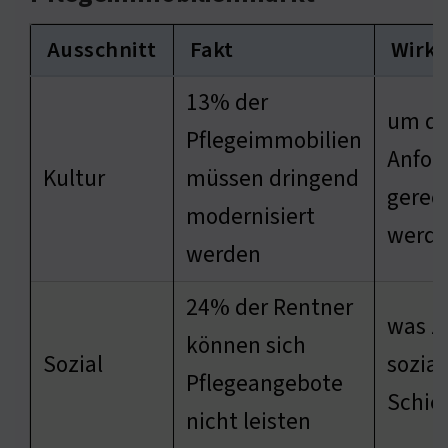
Ausschnitt
Fakt
Wirk
13% der
um d
Pflegeimmobilien
Anfor
Kultur
müssen dringend
gerec
modernisiert
werd
werden
24% der Rentner
was z
können sich
Sozial
sozia
Pflegeangebote
Schief
nicht leisten