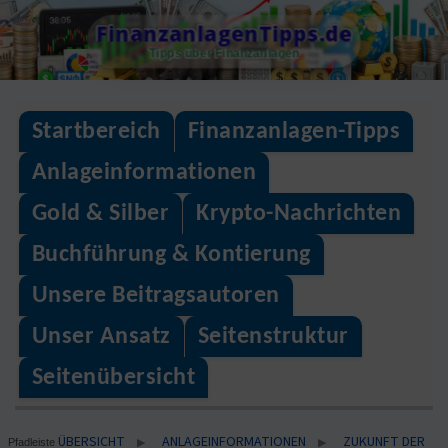
Skip
FinanzanlagenTipps.de
to
Tipps über Finanzanlagen
content
Startbereich
Finanzanlagen-Tipps
Anlageinformationen
Gold & Silber
Krypto-Nachrichten
Buchführung & Kontierung
Unsere Beitragsautoren
Unser Ansatz
Seitenstruktur
Seitenübersicht
ÜBERSICHT
ANLAGEINFORMATIONEN
ZUKUNFT DER
▶
▶
Pfadleiste