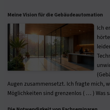
Meine Vision für die Gebäudeautomation
Ich e
hörte
leide
Techn
unwid
(Gebä
Augen zusammensetzt. Ich fragte mich, wi
Möglichkeiten sind grenzenlos ( … ) Was 
Die Notwendigkeit von Fachseminaren