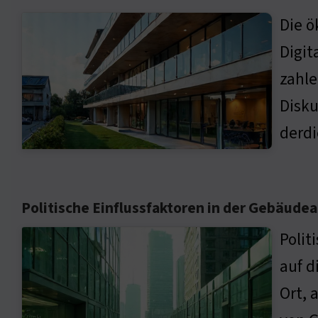
Die 
Digit
zahle
Disku
derdi
Politische Einflussfaktoren in der Gebäud
Poli
auf d
Ort, 