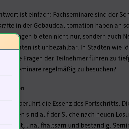
ntwort ist einfach: Fachseminare sind der Sc
kräfte in der Gebäudeautomation haben an s
staltungen bieten nicht nur, sondern auch N
hgesinnten ist unbezahlbar. In Städten wie Id
dig. Die Fragen der Teilnehmer führen zu tief
olche Seminare regelmäßig zu besuchen?
utomation
 Frage berührt die Essenz des Fortschritts. D
nehmen sind auf der Suche nach neuen Lösu
 der Zeit, unaufhaltsam und beständig. Semin