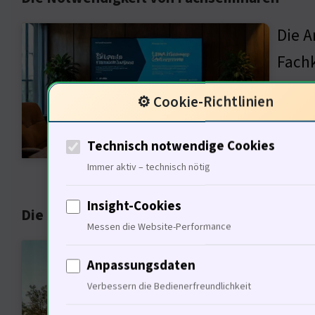
Die A
Fach
Veran
⚙️ Cookie-Richtlinien
Gleic
leben
Technisch notwendige Cookies
es, s
Immer aktiv – technisch nötig
Insight-Cookies
Die Rolle der Technologie in der Gebäudea
Messen die Website-Performance
Diese
Anpassungsdaten
Unter
Verbessern die Bedienerfreundlichkeit
Fluss