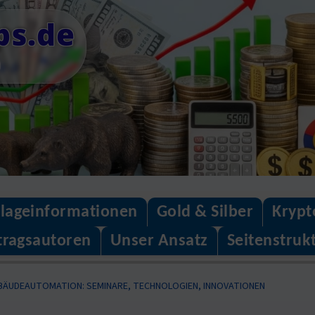
ps.de
n
lageinformationen
Gold & Silber
Krypt
tragsautoren
Unser Ansatz
Seitenstruk
BÄUDEAUTOMATION: SEMINARE, TECHNOLOGIEN, INNOVATIONEN