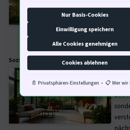
halte
Nur Basis-Cookies
über 
sozia
Einwilligung speichern
Alle Cookies genehmigen
Soziale Aspekte der Gebäudeautomation
Cookies ablehnen
Die s
den K
📄 Privatsphären-Einstellungen
•
📋 Wer wir 
beein
sonde
verst
nächs