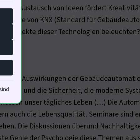
n. Der Austausch von Ideen fördert Kreativit
die Rolle von KNX (Standard für Gebäudeauto
len Aspekte dieser Technologien beleuchten?
ozialen Auswirkungen der Gebäudeautomatio
omfort und die Sicherheit, die moderne Syst
sind
flussen unser tägliches Leben (…) Die Automat
rn auch die Lebensqualität. Seminare sind 
ehen. Die Diskussionen überund Nachhaltigkei
te Genie der Psychologie diese Themen aus s