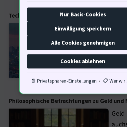
Nur Basis-Cookies
Technologische Perspektiven auf Investiti
Die L
Einwilligung speichern
Techn
Alle Cookies genehmigen
auton
darau
Cookies ablehnen
📄 Privatsphären-Einstellungen
•
📋 Wer wir 
Philosophische Betrachtungen zu Geld und 
Geld 
auchs