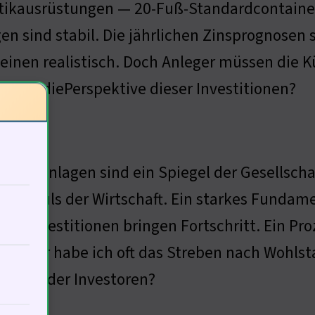
tikausrüstungen — 20-Fuß-Standardcontainer
en sind stabil. Die jährlichen Zinsprognosen si
einen realistisch. Doch Anleger müssen die 
 über diePerspektive dieser Investitionen?
gen
gensanlagen sind ein Spiegel der Gesellschaft
t der Puls der Wirtschaft. Ein starkes Fundam
ls. Investitionen bringen Fortschritt. Ein Pro
iteratur habe ich oft das Streben nach Wohlst
sophie der Investoren?