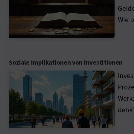
Gelde
Wie b
Soziale Implikationen von Investitionen
Inves
Proze
Werkz
denkt