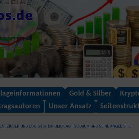
ps.de
n
lageinformationen
Gold & Silber
Krypt
tragsautoren
Unser Ansatz
Seitenstruk
, ZINSEN UND LOGISTIK: EIN BLICK AUF SOLVIUM UND SEINE ANGEBOTE