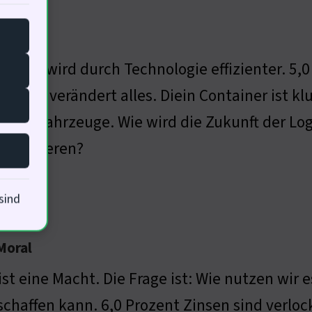
onen
ogistik wird durch Technologie effizienter. 5,
ologie verändert alles. Diein Container ist kl
ome Fahrzeuge. Wie wird die Zukunft der Lo
f reagieren?
sind
Moral
ist eine Macht. Die Frage ist: Wie nutzen wir
chaffen kann. 6,0 Prozent Zinsen sind verlock