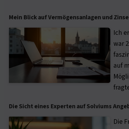
Mein Blick auf Vermögensanlagen und Zins
Ich e
war 2
faszi
auf m
Mögli
fragt
Die Sicht eines Experten auf Solviums Ange
Die F