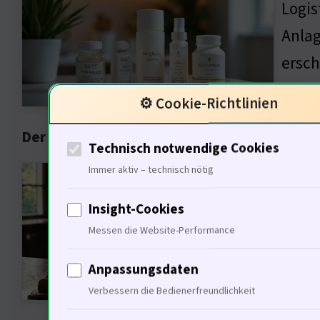
Logis
Anlag
ersch
Genie
⚙️ Cookie-Richtlinien
Der kulturelle Einfluss von Vermögensanla
Technisch notwendige Cookies
Immer aktiv – technisch nötig
Vermö
Dieis
Insight-Cookies
Hande
Messen die Website-Performance
der L
Anpassungsdaten
Philo
Verbessern die Bedienerfreundlichkeit