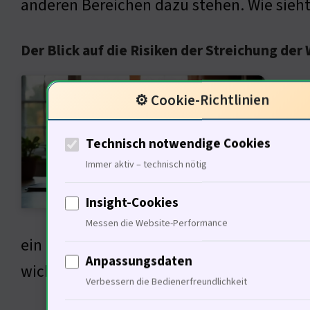
anderen Bereichen dazu stehen. Wie sieht e
Der Blick auf die Risiken der Streichung der
Die A
⚙️ Cookie-Richtlinien
wenn 
techn
Technisch notwendige Cookies
Weite
Immer aktiv – technisch nötig
sonde
Insight-Cookies
Entsc
Messen die Website-Performance
ein Minimum. Und doch glauben nur 18% de
Anpassungsdaten
wichtig gesetzliche Vorgaben sind. Wo ist 
Verbessern die Bedienerfreundlichkeit