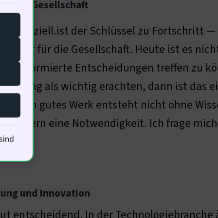
in der Gesellschaft
st essenziell.ist der Schlüssel zu Fortschritt 
pfeiler für die Gesellschaft. Heute ist es ni
 um informierte Entscheidungen treffen zu k
rbildung als wichtig erachten, dann ist das ei
atur: Ein gutes Werk entsteht nicht ohne Wis
, sondern eine Notwendigkeit. Ich frage mic
sind
dung und Innovation
ut entscheidend. In der Technologiebranche 