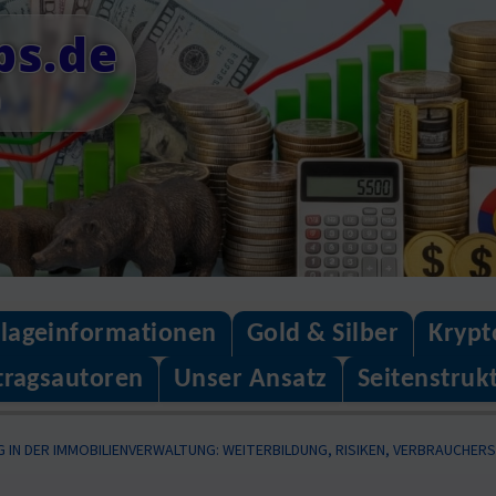
ps.de
n
lageinformationen
Gold & Silber
Krypt
tragsautoren
Unser Ansatz
Seitenstruk
IN DER IMMOBILIENVERWALTUNG: WEITERBILDUNG, RISIKEN, VERBRAUCHER