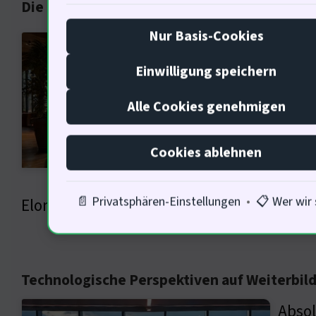
Die kulturelle Bedeutung von Weiterbildung 
Nur Basis-Cookies
Sie i
Grund
Einwilligung speichern
sein,
Alle Cookies genehmigen
Weite
Liter
Cookies ablehnen
Luxus
📄 Privatsphären-Einstellungen
•
📋 Wer wir 
Elon Musk, was sagst du dazu?
Technologische Perspektiven auf Weiterbil
Absol