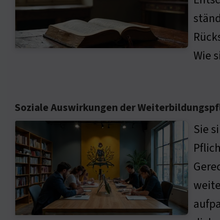
ständ
Rücks
Wie s
Soziale Auswirkungen der Weiterbildungspf
Sie s
Pflic
Gerec
weite
aufpa