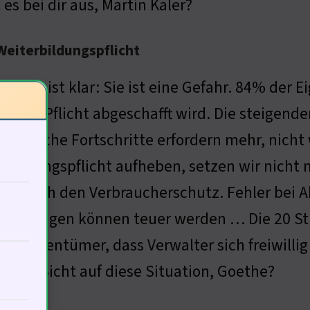
s bei dir aus, Martin Kaler?
 Weiterbildungspflicht
ntwort ist klar: Sie ist eine Gefahr. 84% der
diese Pflicht abgeschafft wird. Die steige
ologische Fortschritte erfordern mehr, nicht
rbildungspflicht aufheben, setzen wir nicht n
rn auch den Verbraucherschutz. Fehler bei 
heidungen können teuer werden … Die 20 Stu
r Eigentümer, dass Verwalter sich freiwillig
deine Sicht auf diese Situation, Goethe?