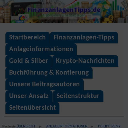
Skip
FinanzanlagenTipps.de
to
Tipps über Finanzanlagen
content
Startbereich
Finanzanlagen-Tipps
Anlageinformationen
Gold & Silber
Krypto-Nachrichten
Buchführung & Kontierung
Unsere Beitragsautoren
Unser Ansatz
Seitenstruktur
Seitenübersicht
ÜBERSICHT
ANLAGEINFORMATIONEN
PHILIPP REMY:
▶
▶
Pfadleiste