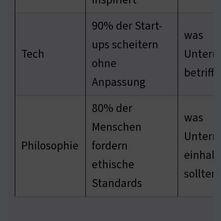
90% der Start-
was
ups scheitern
Tech
Unter
ohne
betrifft
Anpassung
80% der
was
Menschen
Unter
Philosophie
fordern
einhalt
ethische
sollten
Standards