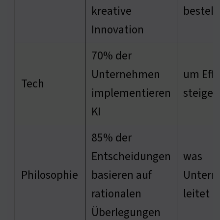
kreative
besteh
Innovation
70% der
Unternehmen
um Effi
Tech
implementieren
steiger
KI
85% der
Entscheidungen
was
Philosophie
basieren auf
Unter
rationalen
leitet
Überlegungen