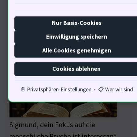
kann er dasin seinem Team stärken?
Nur Basis-Cookies
Einwilligung speichern
Die ökonomischen Prinzipien
von Adam Smith
Alle Cookies genehmigen
Cookies ablehnen
📄 Privatsphären-Einstellungen
•
📋 Wer wir sind
Sigmund, dein Fokus auf die
menschliche Psyche ist interessant.