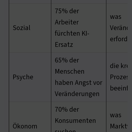
75% der
was
Arbeiter
Sozial
Veränd
fürchten KI-
erforde
Ersatz
65% der
die kre
Menschen
Psyche
Prozes
haben Angst vor
beeinfl
Veränderungen
70% der
was
Konsumenten
Ökonom
Marktv
suchen