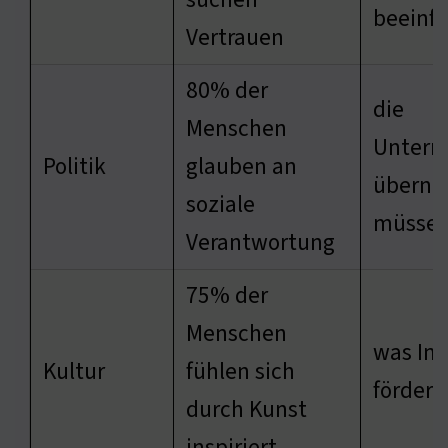
beeinfl
Vertrauen
80% der
die
Menschen
Unter
Politik
glauben an
übern
soziale
müsse
Verantwortung
75% der
Menschen
was In
Kultur
fühlen sich
fördert
durch Kunst
inspiriert