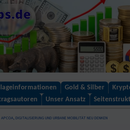
ps.de
n
lageinformationen
Gold & Silber
Krypt
tragsautoren
Unser Ansatz
Seitenstruk
N: APCOA, DIGITALISIERUNG UND URBANE MOBILITÄT NEU DENKEN