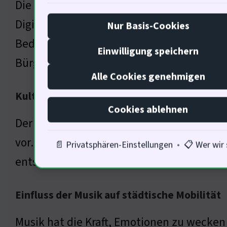
Die Regulierung des Parkraums muss im Si
Digitalisierung kann dabei helfen, gerecht
Nur Basis-Cookies
Bedürfnisse aller Anwohner berücksichtigt
Einwilligung speichern
Bürger?
Alle Cookies genehmigen
Kulturelle Einflüsse auf Mobilitätsentsche
Cookies ablehnen
Der Zugang zu Parkplätzen ist oft ein Spie
vor. Kunst und Literatur können Mobilität
📄 Privatsphären-Einstellungen
•
📋 Wer wir 
entscheidend, dass kulturelle Aspekte in 
Einfluss der Musik auf städtische Mobilität
Musik hat die Kraft, Emotionen zu wecke