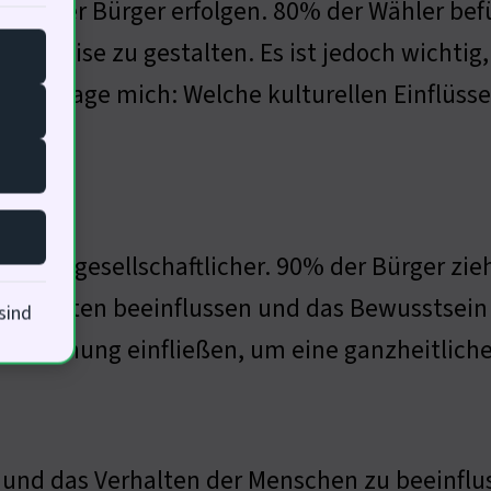
nne der Bürger erfolgen. 80% der Wähler befü
ere Preise zu gestalten. Es ist jedoch wichtig
. Ich frage mich: Welche kulturellen Einflüs
idungen
gelbild gesellschaftlicher. 90% der Bürger zie
sverhalten beeinflussen und das Bewusstsein 
sind
die Planung einfließen, um eine ganzheitlich
n und das Verhalten der Menschen zu beeinfl