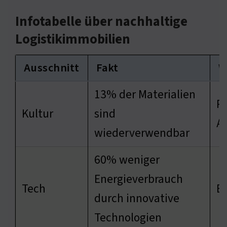
Infotabelle über nachhaltige
Logistikimmobilien
Ausschnitt
Fakt
W
13% der Materialien
R
Kultur
sind
Ab
wiederverwendbar
60% weniger
Energieverbrauch
Tech
E
durch innovative
Technologien