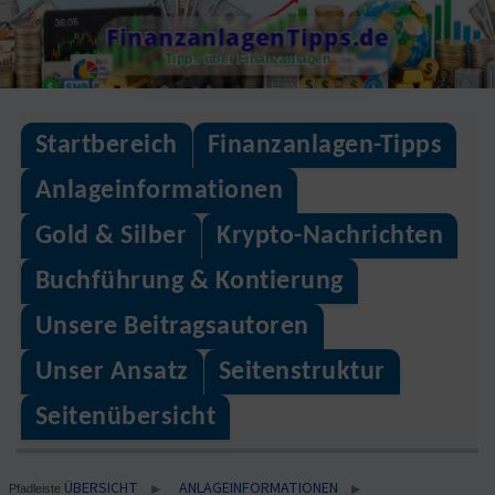
Skip
FinanzanlagenTipps.de
to
Tipps über Finanzanlagen
content
Startbereich
Finanzanlagen-Tipps
Anlageinformationen
Gold & Silber
Krypto-Nachrichten
Buchführung & Kontierung
Unsere Beitragsautoren
Unser Ansatz
Seitenstruktur
Seitenübersicht
ÜBERSICHT
ANLAGEINFORMATIONEN
▶
▶
Pfadleiste