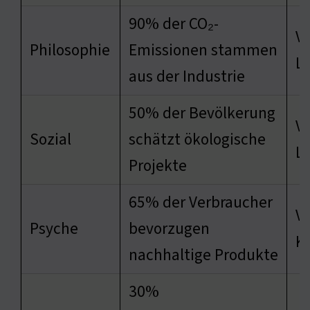
90% der CO₂-
V
Philosophie
Emissionen stammen
Lo
aus der Industrie
50% der Bevölkerung
V
Sozial
schätzt ökologische
L
Projekte
65% der Verbraucher
V
Psyche
bevorzugen
K
nachhaltige Produkte
30%