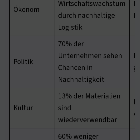
Wirtschaftswachstum
La
Ökonom
durch nachhaltige
In
Logistik
70% der
Unternehmen sehen
F
Politik
Chancen in
gr
Nachhaltigkeit
13% der Materialien
R
Kultur
sind
Ab
wiederverwendbar
60% weniger