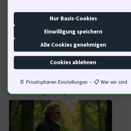
Entwicklung vorantreiben, um eine
grüne Wirtschaft zu fördern! Welche
Nur Basis-Cookies
politischen Maßnahmen sind
Einwilligung speichern
notwendig, um diese Transformation
Alle Cookies genehmigen
zu unterstützen?
Cookies ablehnen
Der Einfluss von Musik auf
📄 Privatsphären-Einstellungen
•
📋 Wer wir sind
nachhaltige Projekte