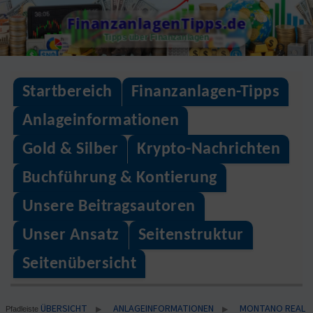
Skip
FinanzanlagenTipps.de
to
Tipps über Finanzanlagen
content
Startbereich
Finanzanlagen-Tipps
Anlageinformationen
Gold & Silber
Krypto-Nachrichten
Buchführung & Kontierung
Unsere Beitragsautoren
Unser Ansatz
Seitenstruktur
Seitenübersicht
ÜBERSICHT
ANLAGEINFORMATIONEN
MONTANO REAL
▶
▶
Pfadleiste