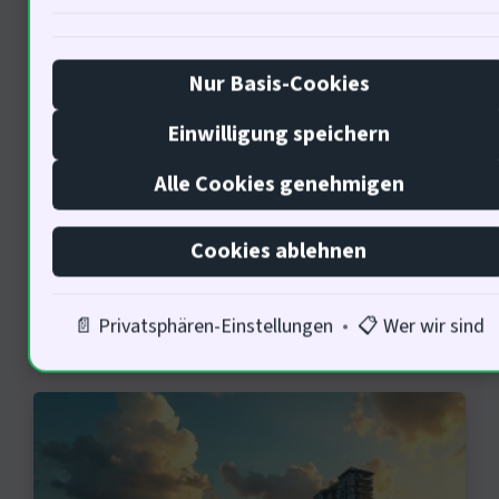
entscheidend für den· Doch wir dürfen
nicht die menschliche Komponente
Nur Basis-Cookies
vergessen. Wie können politische
Einwilligung speichern
Entscheidungen den Immobilienmarkt
Alle Cookies genehmigen
beeinflussen?
Cookies ablehnen
Politische Entscheidungen und
📄 Privatsphären-Einstellungen
•
📋 Wer wir sind
der Immobilienmarkt