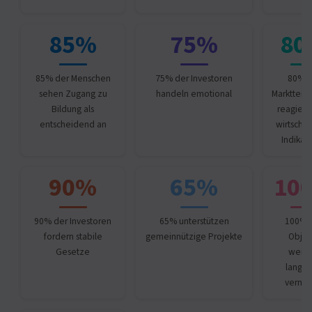
85%
75%
80
85% der Menschen
75% der Investoren
80% d
sehen Zugang zu
handeln emotional
Marktteil
Bildung als
reagiere
entscheidend an
wirtschaf
Indikat
90%
65%
10
90% der Investoren
65% unterstützen
100% 
fordern stabile
gemeinnützige Projekte
Objek
Gesetze
werd
langfri
vermie