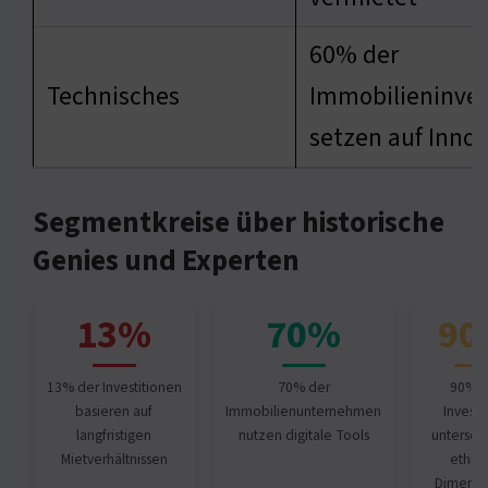
60% der
Technisches
Immobilieninve
setzen auf Inno
Segmentkreise über historische
Genies und Experten
13%
70%
90
13% der Investitionen
70% der
90% d
basieren auf
Immobilienunternehmen
Invest
langfristigen
nutzen digitale Tools
untersch
Mietverhältnissen
ethis
Dimensi