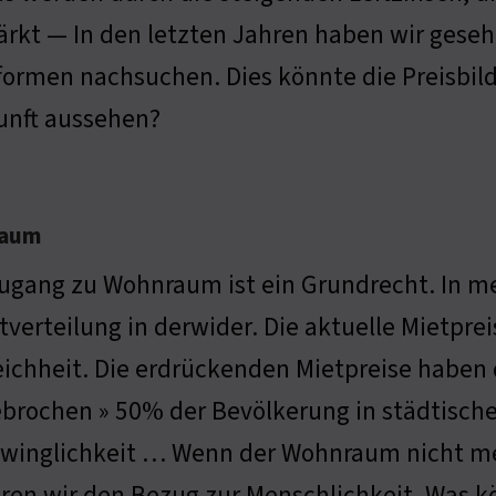
ärkt — In den letzten Jahren haben wir geseh
formen nachsuchen. Dies könnte die Preisbild
unft aussehen?
raum
ugang zu Wohnraum ist ein Grundrecht. In mei
verteilung in derwider. Die aktuelle Mietpreisi
ichheit. Die erdrückenden Mietpreise haben d
brochen » 50% der Bevölkerung in städtisch
winglichkeit … Wenn der Wohnraum nicht mehr
eren wir den Bezug zur Menschlichkeit. Was k