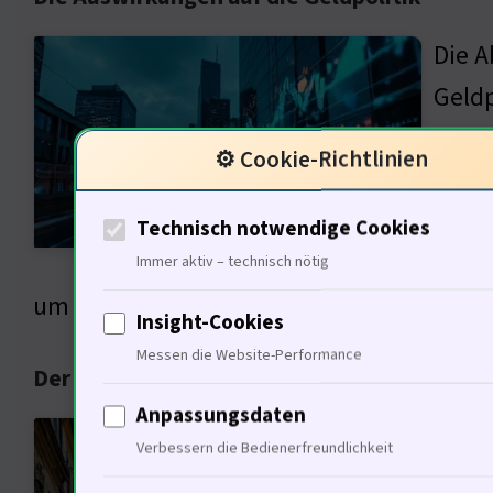
Die A
Geldp
0,3 P
⚙️ Cookie-Richtlinien
Die B
Histo
Technisch notwendige Cookies
massi
Immer aktiv – technisch nötig
um eine nachhaltige Rückkehr zur Inflatio
Insight-Cookies
Messen die Website-Performance
Der historische Kontext der Wohnungsmark
Anpassungsdaten
Die E
Verbessern die Bedienerfreundlichkeit
verwu