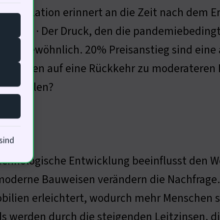
reisinflation erinnert an die Zeit nach dem Er
nkten · Der Druck, den die pandemiebedingt
ußergewöhnlich. 20% Preisanstieg sind eine
s deuten auf eine Rückkehr zu moderateren Pr
mitspielen?
smarkt
sind
echnologische Entwicklung beeinflusst den
oderne Bauweisen verändern die Nachfrage. 
ilien erleichtert, wodurch mehr Menschen s
s werden durch die steigenden Leitzinsen, 