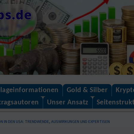
ps.de
n
lageinformationen
Gold & Silber
Krypt
tragsautoren
Unser Ansatz
Seitenstruk
ON IN DEN USA: TRENDWENDE, AUSWIRKUNGEN UND EXPERTISEN