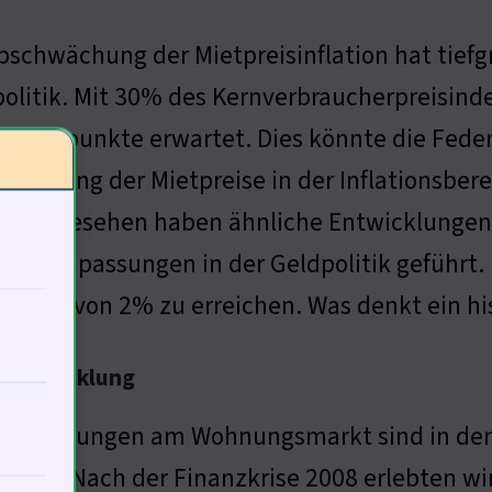
bschwächung der Mietpreisinflation hat tief
olitik. Mit 30% des Kernverbraucherpreisind
rozentpunkte erwartet. Dies könnte die Fede
edeutung der Mietpreise in der Inflationsbe
risch gesehen haben ähnliche Entwicklungen,
ven Anpassungen in der Geldpolitik geführt. 
nsrate von 2% zu erreichen. Was denkt ein hi
tentwicklung
ntwicklungen am Wohnungsmarkt sind in der
rzelt. Nach der Finanzkrise 2008 erlebten wi