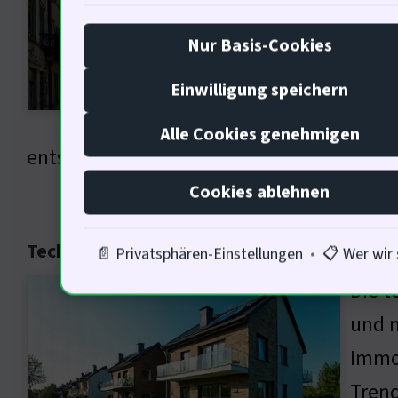
Mietp
Nur Basis-Cookies
schwa
war a
Einwilligung speichern
Trend
Alle Cookies genehmigen
entscheidend ist : Inwieweit wird diehier 
Cookies ablehnen
Technologische Einflüsse auf den Wohnung
📄 Privatsphären-Einstellungen
•
📋 Wer wir 
Die t
und m
Immob
Trend