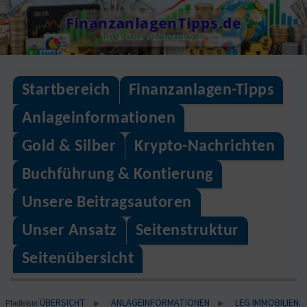
Skip
FinanzanlagenTipps.de
to
Tipps über Finanzanlagen
content
Startbereich
Finanzanlagen-Tipps
Anlageinformationen
Gold & Silber
Krypto-Nachrichten
Buchführung & Kontierung
Unsere Beitragsautoren
Unser Ansatz
Seitenstruktur
Seitenübersicht
ÜBERSICHT
ANLAGEINFORMATIONEN
LEG IMMOBILIEN:
▶
▶
Pfadleiste