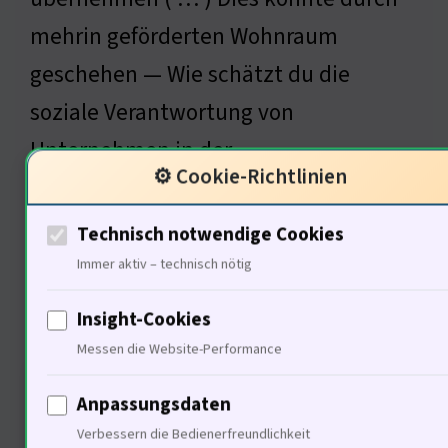
mehrin geförderten Wohnraum
geschehen — Wie schätzt du die
soziale Verantwortung von
Unternehmen in der
⚙️ Cookie-Richtlinien
Immobilienbranche ein?
Technisch notwendige Cookies
Immer aktiv – technisch nötig
Ich bin Sigmund Freud, Vater
Insight-Cookies
der Psychoanalyse
Messen die Website-Performance
Anpassungsdaten
Verbessern die Bedienerfreundlichkeit