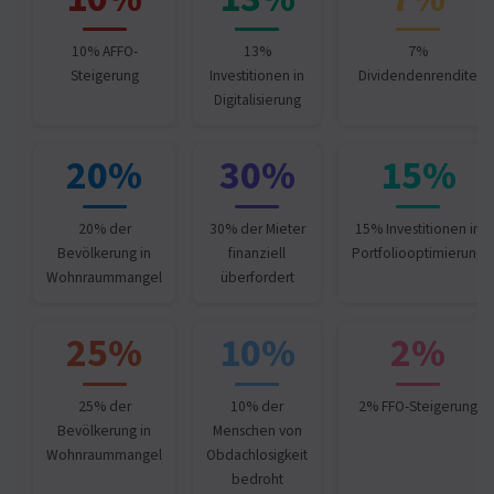
10% AFFO-
13%
7%
Steigerung
Investitionen in
Dividendenrendite
Digitalisierung
20%
30%
15%
20% der
30% der Mieter
15% Investitionen in
Bevölkerung in
finanziell
Portfoliooptimierung
Wohnraummangel
überfordert
25%
10%
2%
25% der
10% der
2% FFO-Steigerung
Bevölkerung in
Menschen von
Wohnraummangel
Obdachlosigkeit
bedroht