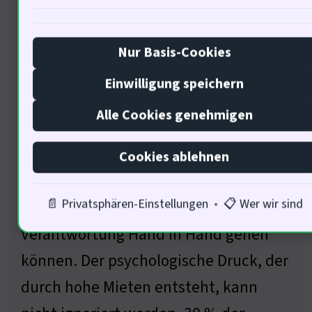
Nur Basis-Cookies
Einwilligung speichern
Der Mensch ist ein komplexes Wesen,
Alle Cookies genehmigen
das in einem sozialen Kontext agiert :
Ein Unternehmen wie die LEG, das 4,7
Cookies ablehnen
% Dividendenrendite bietet, zeigt,
📄 Privatsphären-Einstellungen
•
📋 Wer wir sind
dass wirtschaftlicherund soziale
Verantwortung Hand in Hand gehen
können. Der psychologische Druck, der
durch hohe Mieten entsteht, kann