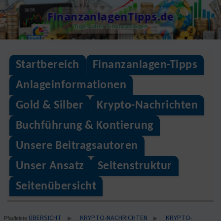
Skip
FinanzanlagenTipps.de
to
Tipps über Finanzanlagen
content
Startbereich
Finanzanlagen-Tipps
Anlageinformationen
Gold & Silber
Krypto-Nachrichten
Buchführung & Kontierung
Unsere Beitragsautoren
Unser Ansatz
Seitenstruktur
Seitenübersicht
ÜBERSICHT
KRYPTO-NACHRICHTEN
KRYPTO-
▶
▶
Pfadleiste