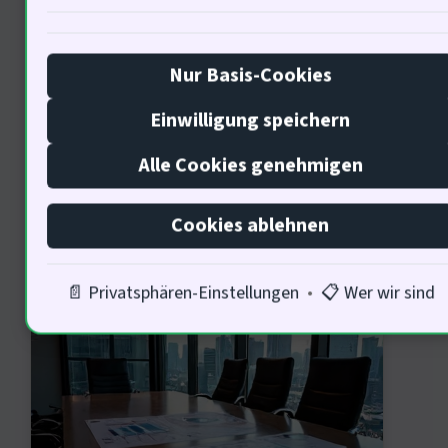
Eine fundierte Regulierung könnte die
emotionale Stabilität fördern. Wie
Nur Basis-Cookies
können wir dasder Investoren
Einwilligung speichern
zurückgewinnen?
Alle Cookies genehmigen
Cookies ablehnen
Ökonomische Implikationen der
Krypto-Regulierung
📄 Privatsphären-Einstellungen
•
📋 Wer wir sind