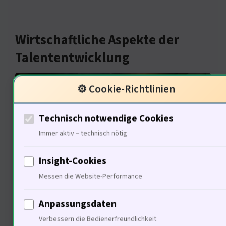
Wirtschaftliche Aspekte der
Talententwicklung
⚙️ Cookie-Richtlinien
Technisch notwendige Cookies
Immer aktiv – technisch nötig
Insight-Cookies
Messen die Website-Performance
Derfunktioniert nur, wenn er die
Anpassungsdaten
Bedürfnisse der Menschen
Verbessern die Bedienerfreundlichkeit