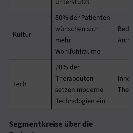
unterstützt
80% der Patienten
wünschen sich
Bede
Kultur
mehr
Archi
Wohlfühlräume
70% der
Therapeuten
Innov
Tech
setzen moderne
Ther
Technologien ein
Segmentkreise über die