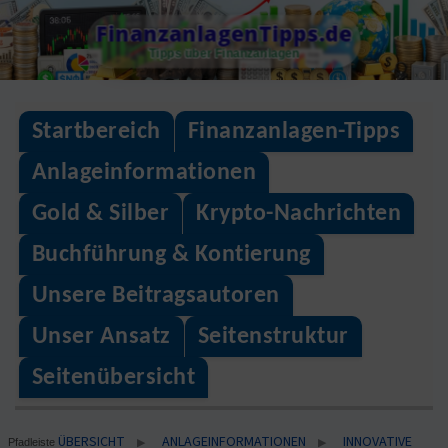
Skip
FinanzanlagenTipps.de
to
Tipps über Finanzanlagen
content
Startbereich
Finanzanlagen-Tipps
Anlageinformationen
Gold & Silber
Krypto-Nachrichten
Buchführung & Kontierung
Unsere Beitragsautoren
Unser Ansatz
Seitenstruktur
Seitenübersicht
ÜBERSICHT
ANLAGEINFORMATIONEN
INNOVATIVE
▶
▶
Pfadleiste