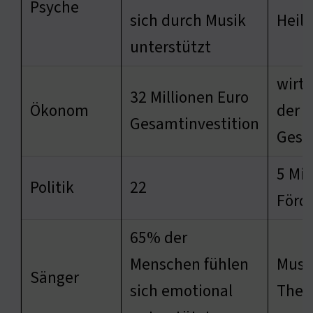
Psyche
sich durch Musik
Heil
unterstützt
wirts
32 Millionen Euro
Ökonom
der
Gesamtinvestition
Gesu
5 Mil
Politik
22
Förd
65% der
Menschen fühlen
Musik
Sänger
sich emotional
Ther