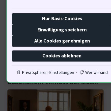
um innovative Projekte zu realisieren.
Wir müssen zusammenarbeiten, um
die Gesundheitsversorgung zu
Nur Basis-Cookies
verbessern. Welche Rolle spielen
Einwilligung speichern
Künstler in der Förderung der
Alle Cookies genehmigen
psychischen Gesundheit?
Cookies ablehnen
Künstler und psychische
📄 Privatsphären-Einstellungen
•
📋 Wer wir sind
Gesundheit: Einfluss der Musik