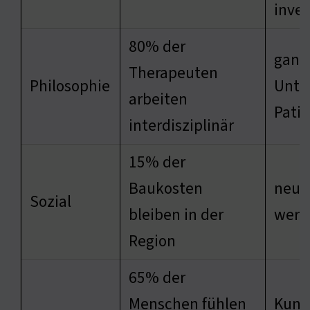
inves
80% der
ganz
Therapeuten
Philosophie
Unte
arbeiten
Pati
interdisziplinär
15% der
Baukosten
neue
Sozial
bleiben in der
werd
Region
65% der
Menschen fühlen
Kunst