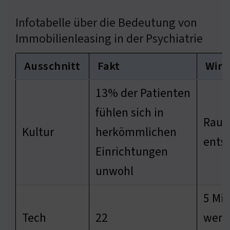
Infotabelle über die Bedeutung von
Immobilienleasing in der Psychiatrie
Ausschnitt
Fakt
Wir
13% der Patienten
fühlen sich in
Raum
Kultur
herkömmlichen
ents
Einrichtungen
unwohl
5 Mil
Tech
22
werd