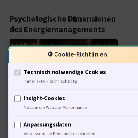
Psychologische Dimensionen
des Energiemanagements
⚙️ Cookie-Richtlinien
Technisch notwendige Cookies
Immer aktiv – technisch nötig
Insight-Cookies
Das Unbewusste spielt eine große
Messen die Website-Performance
Rolle. 70% der Menschen reagieren
Anpassungsdaten
emotional auf Energiefragen. Die
Verbessern die Bedienerfreundlichkeit