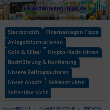
Skip
FinanzanlagenTipps.de
to
Tipps über Finanzanlagen
content
Startbereich
Finanzanlagen-Tipps
Anlageinformationen
Gold & Silber
Krypto-Nachrichten
Buchführung & Kontierung
Unsere Beitragsautoren
Unser Ansatz
Seitenstruktur
Seitenübersicht
ÜBERSICHT
ANLAGEINFORMATIONEN
INNOVATIVE
▶
▶
Pfadleiste