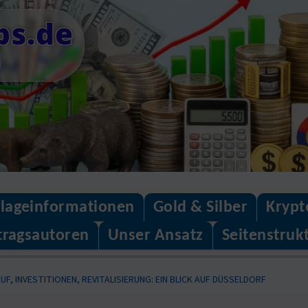
ps.de
n
lageinformationen
Gold & Silber
Krypt
tragsautoren
Unser Ansatz
Seitenstruk
F, INVESTITIONEN, REVITALISIERUNG: EIN BLICK AUF DÜSSELDORF