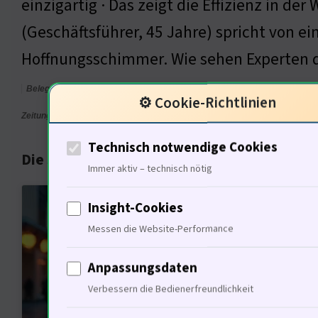
einzigartig · Das zeigt die Effizienz in de
(Geschäftsführer, 45 Jahre) spricht von e
Hoffnungsschimmer. Wie sehen Experten 
Belegstelle <a href="https://finanzanlagentipps.de/die-rueckkehr-von-kat
⚙️ Cookie-Richtlinien
Zeitung, Marktanalysen 2025
Technisch notwendige Cookies
Die Sicht eines Immobilienexperten auf den
Immer aktiv – technisch nötig
Der V
Insight-Cookies
Altba
Messen die Website-Performance
Das b
Anpassungsdaten
könne
Verbessern die Bedienerfreundlichkeit
ander