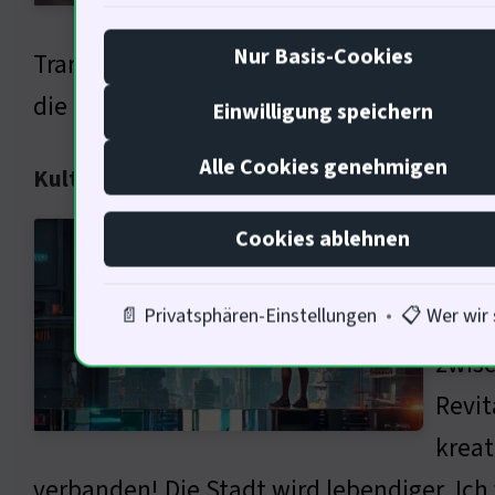
Kombi
Nur Basis-Cookies
Transformation von Alt zu Neu zieht immer
die Stadtentwicklung bewerten würden.
Einwilligung speichern
Alle Cookies genehmigen
Kulturelle Aspekte der Immobilienrevitalis
Die F
Cookies ablehnen
würde
📄 Privatsphären-Einstellungen
•
📋 Wer wir 
Stadt
zwisc
Revit
kreat
verbanden! Die Stadt wird lebendiger. Ich 