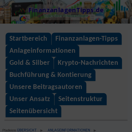
Skip
FinanzanlagenTipps.de
to
Tipps über Finanzanlagen
content
Startbereich
Finanzanlagen-Tipps
Anlageinformationen
Gold & Silber
Krypto-Nachrichten
Buchführung & Kontierung
Unsere Beitragsautoren
Unser Ansatz
Seitenstruktur
Seitenübersicht
ÜBERSICHT
ANLAGEINFORMATIONEN
▶
▶
Pfadleiste