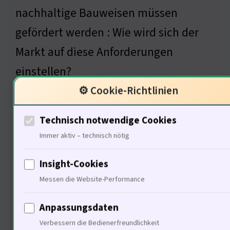
nachhaltige Bauweisen müssen
gefördert werden : Wie wird sich der
Markt auf diese Anforderungen
einstellen?
⚙️ Cookie-Richtlinien
Technisch notwendige Cookies
Anpassungen des Marktes an
Immer aktiv – technisch nötig
politische Anforderungen
Insight-Cookies
Messen die Website-Performance
Anpassungsdaten
Verbessern die Bedienerfreundlichkeit