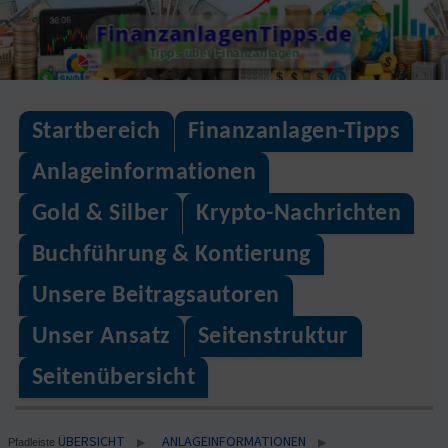
Skip
FinanzanlagenTipps.de
to
Tipps über Finanzanlagen
content
Startbereich
Finanzanlagen-Tipps
Anlageinformationen
Gold & Silber
Krypto-Nachrichten
Buchführung & Kontierung
Unsere Beitragsautoren
Unser Ansatz
Seitenstruktur
Seitenübersicht
ÜBERSICHT
ANLAGEINFORMATIONEN
▶
▶
Pfadleiste