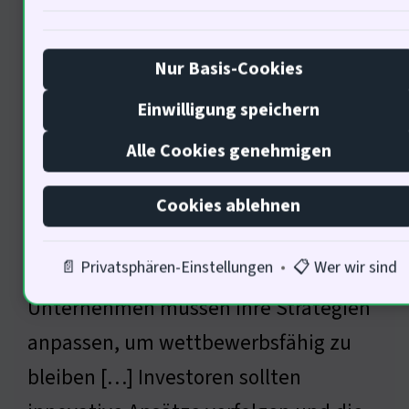
Konsumverhalten
Nur Basis-Cookies
Einwilligung speichern
Alle Cookies genehmigen
Cookies ablehnen
Die Dynamik der Märkte wird durch
📄 Privatsphären-Einstellungen
•
📋 Wer wir sind
kreative Zerstörung geprägt. 68% der
Unternehmen müssen ihre Strategien
anpassen, um wettbewerbsfähig zu
bleiben […] Investoren sollten