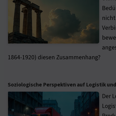
Bedür
nicht
Verbi
beweg
anges
1864-1920) diesen Zusammenhang?
Soziologische Perspektiven auf Logistik und
Der L
Logis
Produ