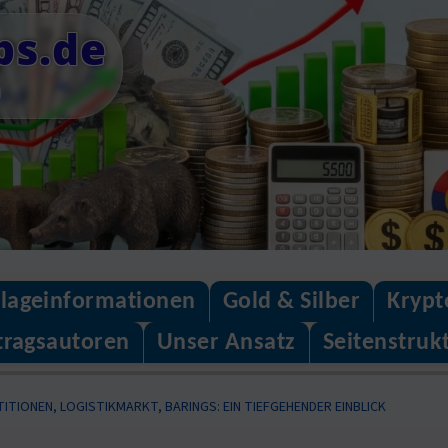
ps.de
n
lageinformationen
Gold & Silber
Krypt
tragsautoren
Unser Ansatz
Seitenstruk
TITIONEN, LOGISTIKMARKT, BARINGS: EIN TIEFGEHENDER EINBLICK