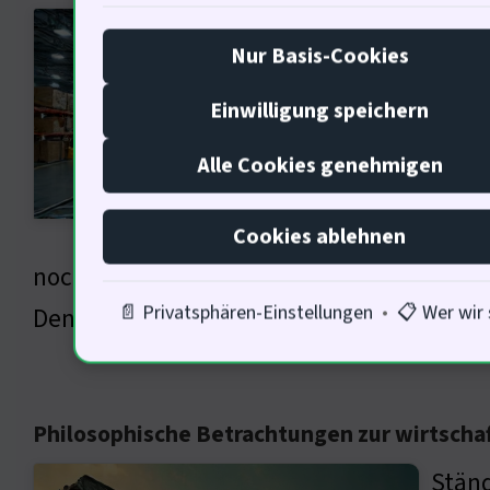
Die L
Nur Basis-Cookies
Innov
wir l
Einwilligung speichern
Poten
Alle Cookies genehmigen
strat
dem g
Cookies ablehnen
noch deutlicher »müssen sich anpassen, 
📄 Privatsphären-Einstellungen
•
📋 Wer wir 
Denker wie Friedrich Nietzsche (Philosoph
Philosophische Betrachtungen zur wirtscha
Ständ