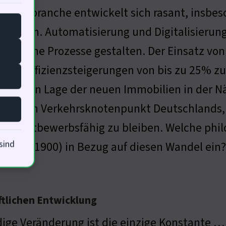
ogistikbranche entwickelt sich rasant, insbe
ationen. Automatisierung und Digitalisierung
ogistische Prozesse gestalten. Der Einsatz von
zial, Effizienzsteigerungen von bis zu 25% zu
egischen Lage der neuen Immobilien in der N
rößten Verkehrsknotenpunkt Deutschlands, wi
um wettbewerbsfähig zu bleiben. Welche phil
sind
, 1844-1900) in Bezug auf diesen Wandel ein?
ftlichen Entwicklung
ige Veränderung ist die einzige Konstante …