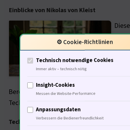
Einblicke von Nikolas von Kleist
Diese
attra
⚙️ Cookie-Richtlinien
Wir b
sonde
Technisch notwendige Cookies
operi
Immer aktiv – technisch nötig
einem
Insight-Cookies
Bereich investiert. Der Markt ist stark 
Messen die Website-Performance
Technologieexperte wie Gunther Deutsch
Anpassungsdaten
Verbessern die Bedienerfreundlichkeit
Technologische Trends im Logistiksektor