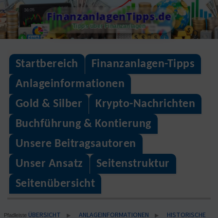
Skip
FinanzanlagenTipps.de
to
Tipps über Finanzanlagen
content
Startbereich
Finanzanlagen-Tipps
Anlageinformationen
Gold & Silber
Krypto-Nachrichten
Buchführung & Kontierung
Unsere Beitragsautoren
Unser Ansatz
Seitenstruktur
Seitenübersicht
ÜBERSICHT
ANLAGEINFORMATIONEN
HISTORISCHE
▶
▶
Pfadleiste