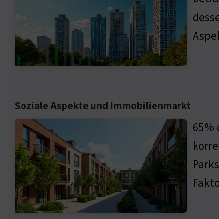
desse
Aspek
Soziale Aspekte und Immobilienmarkt
65% d
korre
Parks
Fakto