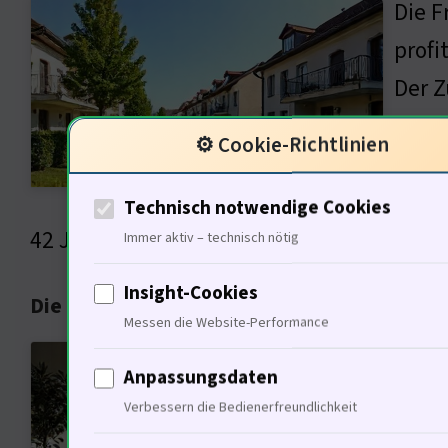
Die F
profi
Der Z
den S
⚙️ Cookie-Richtlinien
auch 
ist d
Technisch notwendige Cookies
42 Jahre).
Immer aktiv – technisch nötig
Insight-Cookies
Die Rolle der Vermietungssituation
Messen die Website-Performance
Die V
Anpassungsdaten
vermi
Verbessern die Bedienerfreundlichkeit
dermi