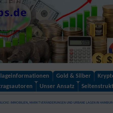
ps.de
n
lageinformationen
Gold & Silber
Krypt
tragsautoren
Unser Ansatz
Seitenstruk
BLICKE: IMMOBILIEN, MARKTVERÄNDERUNGEN UND URBANE LAGEN IN HAMBUR