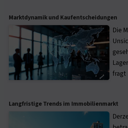
Marktdynamik und Kaufentscheidungen
Die M
Unsic
geseh
Lagen
fragt
Langfristige Trends im Immobilienmarkt
Derze
betra