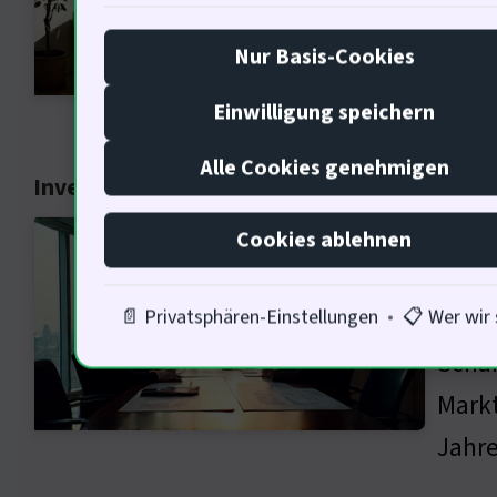
Inves
Nur Basis-Cookies
hat h
Einwilligung speichern
Alle Cookies genehmigen
Investorenansprache und Marktverhalten
Die A
Cookies ablehnen
Kommu
Infor
📄 Privatsphären-Einstellungen
•
📋 Wer wir 
Schaf
Markt
Jahre