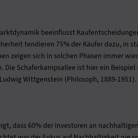
arktdynamik beeinflusst Kaufentscheidungen 
herheit tendieren 75% der Käufer dazu, in sta
en zeigen sich in solchen Phasen immer wied
. Die Schaferkampsallee ist hier ein Beispiel
 Ludwig Wittgenstein (Philosoph, 1889-1951).
igt, dass 60% der Investoren an nachhaltigen 
chtet war der Fokus auf Nachhaltigkeit nie s