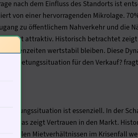
rage nach dem Einfluss des Standorts ist en
tiert von einer hervorragenden Mikrolage. 7
ugang zu öffentlichem Nahverkehr und die Nä
tandort attraktiv. Historisch betrachtet zeig
in Krisenzeiten wertstabil bleiben. Diese Dy
ie Vermietungssituation für den Verkauf? fragt
ermietungssituation ist essenziell. In der S
etet. Das zeigt Vertrauen in den Markt. Hist
t stabilen Mietverhältnissen im Krisenfall wen