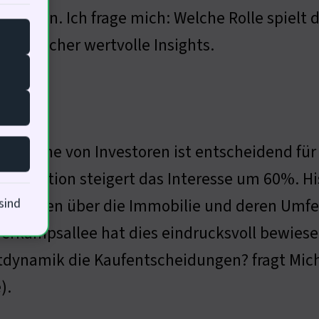
toren an. Ich frage mich: Welche Rolle spielt 
ierzu sicher wertvolle Insights.
nsprache von Investoren ist entscheidend für 
nikation steigert das Interesse um 60%. Hist
mationen über die Immobilie und deren Umfel
sind
erkampsallee hat dies eindrucksvoll bewiesen
dynamik die Kaufentscheidungen? fragt Mich
).