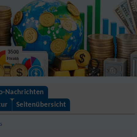
o-Nachrichten
tur
Seitenübersicht
G