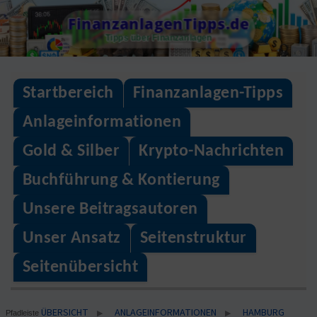
Skip
FinanzanlagenTipps.de
to
Tipps über Finanzanlagen
content
Startbereich
Finanzanlagen-Tipps
Anlageinformationen
Gold & Silber
Krypto-Nachrichten
Buchführung & Kontierung
Unsere Beitragsautoren
Unser Ansatz
Seitenstruktur
Seitenübersicht
ÜBERSICHT
ANLAGEINFORMATIONEN
HAMBURG
▶
▶
Pfadleiste