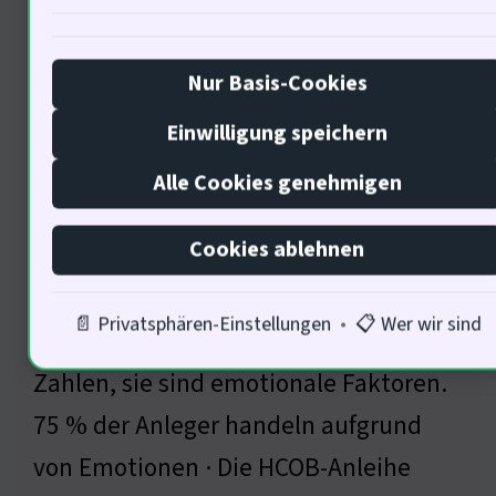
Psychologische Auswirkungen
von Finanzinstrumenten
Nur Basis-Cookies
Einwilligung speichern
Alle Cookies genehmigen
Cookies ablehnen
📄 Privatsphären-Einstellungen
•
📋 Wer wir sind
Finanzinstrumente sind mehr als
Zahlen, sie sind emotionale Faktoren.
75 % der Anleger handeln aufgrund
von Emotionen · Die HCOB-Anleihe