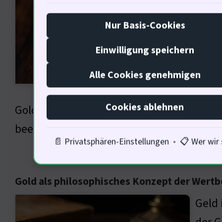
Goldr
Nur Basis-Cookies
verwe
Einwilligung speichern
Geldp
steig
Alle Cookies genehmigen
200%.
Cookies ablehnen
Gold der einzige verlässliche Wert ( … ) Go
beeinflussen?
📄 Privatsphären-Einstellungen
•
📋 Wer wir 
Gold als philosophisches Konzept der Wertb
Geld 