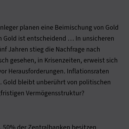
 Anleger planen eine Beimischung von Gold
on Gold ist entscheidend … In unsicheren
ünf Jahren stieg die Nachfrage nach
h gesehen, in Krisenzeiten, erweist sich
vor Herausforderungen. Inflationsraten
. Gold bleibt unberührt von politischen
angfristigen Vermögensstruktur?
t. 50% der Zentralbanken besitzen