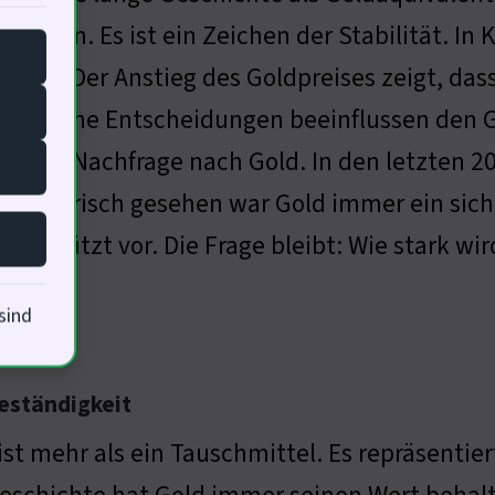
eserven. Es ist ein Zeichen der Stabilität. In 
ndet. Der Anstieg des Goldpreises zeigt, das
olitische Entscheidungen beeinflussen den Go
ert die Nachfrage nach Gold. In den letzten 
 Historisch gesehen war Gold immer ein sich
ld schützt vor. Die Frage bleibt: Wie stark wir
sind
eständigkeit
ist mehr als ein Tauschmittel. Es repräsentier