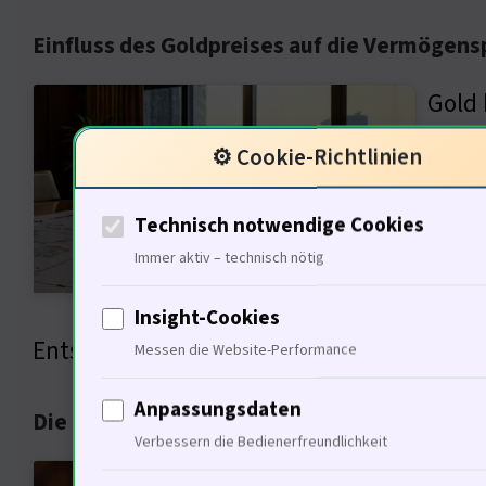
Einfluss des Goldpreises auf die Vermögen
Gold 
in ih
⚙️ Cookie-Richtlinien
Zeite
physi
Technisch notwendige Cookies
Immer aktiv – technisch nötig
Gold 
steig
Insight-Cookies
Entscheidungen. Es fungiert als Puffer. Di
Messen die Website-Performance
Anpassungsdaten
Die Rolle von Gold in der Geldpolitik
Verbessern die Bedienerfreundlichkeit
Gold 