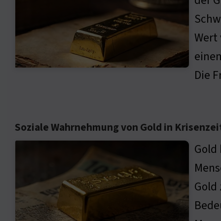
der G
Schwä
Wert 
einem
Die F
Soziale Wahrnehmung von Gold in Krisenzei
Gold 
Mensc
Gold 
Bedeu