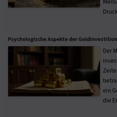
Mensc
Druck
Psychologische Aspekte der Goldinvestitio
Der M
inves
Zeite
betra
ein G
die E