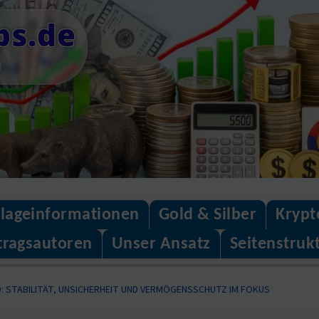
ps.de
n
lageinformationen
Gold & Silber
Krypt
tragsautoren
Unser Ansatz
Seitenstruk
 STABILITÄT, UNSICHERHEIT UND VERMÖGENSSCHUTZ IM FOKUS