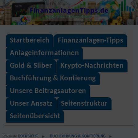
Skip
FinanzanlagenTipps.de
to
Tipps über Finanzanlagen
content
Startbereich
Finanzanlagen-Tipps
Anlageinformationen
Gold & Silber
Krypto-Nachrichten
Buchführung & Kontierung
Unsere Beitragsautoren
Unser Ansatz
Seitenstruktur
Seitenübersicht
ÜBERSICHT
BUCHFÜHRUNG & KONTIERUNG
▶
▶
Pfadleiste