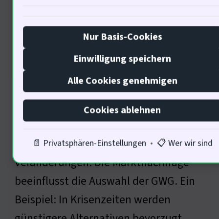
Nur Basis-Cookies
Einwilligung speichern
Alle Cookies genehmigen
Die unsichtbare Hand des Marktes
spielt eine Rolle. 70% der
Cookies ablehnen
Unternehmen adaptieren ihre GWG-
Strategien an wirtschaftliche
📄 Privatsphären-Einstellungen
•
📋 Wer wir sind
Veränderungen. Die Marktnachfrage
beeinflusst die Auswahl der GWG. Ein
Beispiel: In Krisenzeiten werden
günstigere Alternativen bevorzugt.