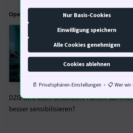
Operative Praxis und Herausforderungen
Nur Basis-Cookies
In de
Einwilligung speichern
Herau
Alle Cookies genehmigen
die A
unser
Cookies ablehnen
mit B
📄 Privatsphären-Einstellungen
•
📋 Wer wir 
Ausbi
DZG wird auch belastbare Fakten sammeln,
besser sensibilisieren?