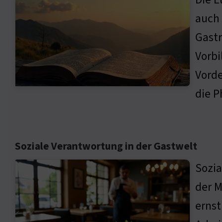
auch 
Gastr
Vorbi
Vorde
die P
Soziale Verantwortung in der Gastwelt
Sozia
der M
ernst