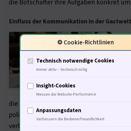
die Botschafter ihre Aufgaben konkret u
Einfluss der Kommunikation in der Gastwel
Kommu
⚙️ Cookie-Richtlinien
die ö
Infor
Technisch notwendige Cookies
Botsc
Immer aktiv – technisch nötig
Akteu
Insight-Cookies
die H
Messen die Website-Performance
die richtigen Informationen zu verbreiten.
Anpassungsdaten
politische Entscheidungen die Branche be
Verbessern die Bedienerfreundlichkeit
verbreiten?