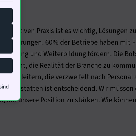
r operativen Praxis ist es wichtig, Lösungen 
sforderungen. 60% der Betriebe haben mit 
usbildung und Weiterbildung fördern. Die Botsc
e Pflicht, die Realität der Branche zu kommu
etriebsleitern, die verzweifelt nach Personal
sind
ldungsstätten ist entscheidend. Wir müssen di
 um unsere Position zu stärken. Wie können 