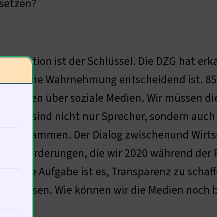
msetzen?
t
nikation ist der Schlüssel. Die DZG hat erkan
ffentliche Wahrnehmung entscheidend ist. 8
mationen über soziale Medien. Wir müssen die 
hafter sind nicht nur Sprecher, sondern auc
re zusammen. Der Dialog zwischenund Wirtscha
erausforderungen, die wir 2020 während der 
 Unsere Aufgabe ist es, Transparenz zu schaff
einflussen. Wie können wir die Medien noch 