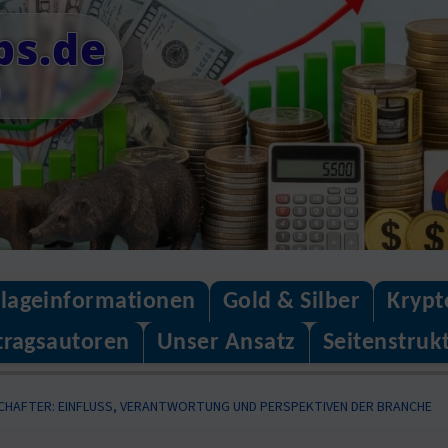
ps.de
n
lageinformationen
Gold & Silber
Krypt
tragsautoren
Unser Ansatz
Seitenstruk
HAFTER: EINFLUSS, VERANTWORTUNG UND PERSPEKTIVEN DER BRANCHE