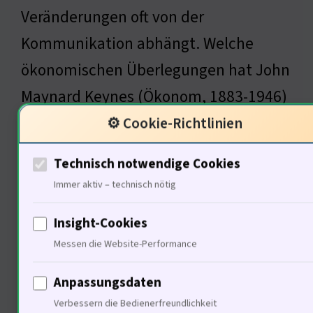
Veränderungen oft von der
Kommunikation abhängt. Welche
ökonomischen Überlegungen hat John
Maynard Keynes (Ökonom, 1883-1946)
in diesem Kontext?
⚙️ Cookie-Richtlinien
Technisch notwendige Cookies
Immer aktiv – technisch nötig
Ökonomische Überlegungen
und Stadtentwicklung
Insight-Cookies
Messen die Website-Performance
Anpassungsdaten
Verbessern die Bedienerfreundlichkeit