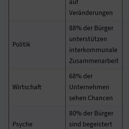
auf
Veränderungen
88% der Bürger
unterstützen
S
Politik
interkommunale
W
Zusammenarbeit
68% der
S
Wirtschaft
Unternehmen
n
sehen Chancen
P
80% der Bürger
Psyche
sind begeistert
g