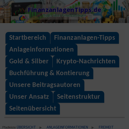
Skip
FinanzanlagenTipps.de
to
Tipps über Finanzanlagen
content
Startbereich
Finanzanlagen-Tipps
Anlageinformationen
Gold & Silber
Krypto-Nachrichten
Buchführung & Kontierung
Unsere Beitragsautoren
Unser Ansatz
Seitenstruktur
Seitenübersicht
ÜBERSICHT
ANLAGEINFORMATIONEN
FREIHEIT
▶
▶
Pfadleiste