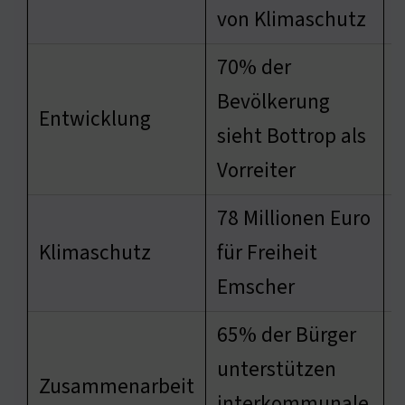
von Klimaschutz
70% der
S
Bevölkerung
Entwicklung
V
sieht Bottrop als
S
Vorreiter
78 Millionen Euro
F
Klimaschutz
für Freiheit
T
Emscher
65% der Bürger
S
unterstützen
Zusammenarbeit
s
interkommunale