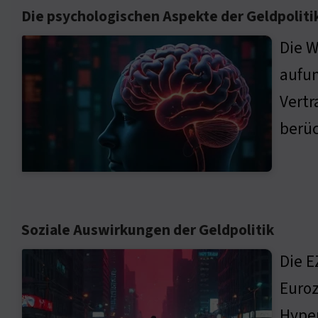
Die psychologischen Aspekte der Geldpoliti
Die W
aufun
Vertr
berüc
Soziale Auswirkungen der Geldpolitik
Die E
Euroz
Hyper