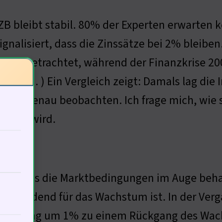
ZB bleibt stabil. 80% der Experten erwarten 
signalisiert, dass die Zinssätze bei 2% bleiben
risch betrachtet, während der Finanzkrise 20
isch ( … ) Ein Vergleich zeigt: Damals lag die
lage genau beobachten. Ich frage mich, wie s
ckeln wird.
um
EZB muss die Marktbedingungen im Auge beh
tscheidend für das Wachstum ist. In der Verg
erhöhung um 1% zu einem Rückgang des Wach