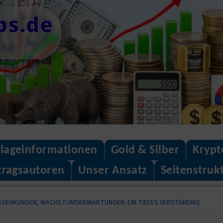
ps.de
n
lageinformationen
Gold & Silber
Krypt
tragsautoren
Unser Ansatz
Seitenstruk
INSSENKUNGEN, WACHSTUMSERWARTUNGEN: EIN TIEFES VERSTÄNDNIS