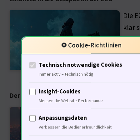
Die E
klar 
Histo
⚙️ Cookie-Richtlinien
drast
Daten
Technisch notwendige Cookies
entwi
Immer aktiv – technisch nötig
Insight-Cookies
Der Einfluss der Zinspolitik auf das Wachst
Messen die Website-Performance
Die 
Anpassungsdaten
dieen
Verbessern die Bedienerfreundlichkeit
Zins