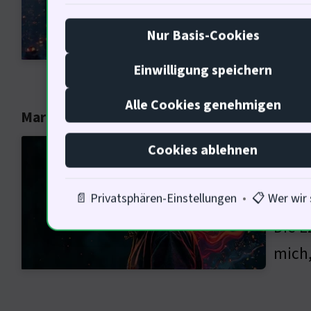
stabi
Nur Basis-Cookies
frage
Einwilligung speichern
Alle Cookies genehmigen
Markterwartungen und Zinserhöhungen
Markt
Cookies ablehnen
Zins
Währe
📄 Privatsphären-Einstellungen
•
📋 Wer wir 
Die E
mich,