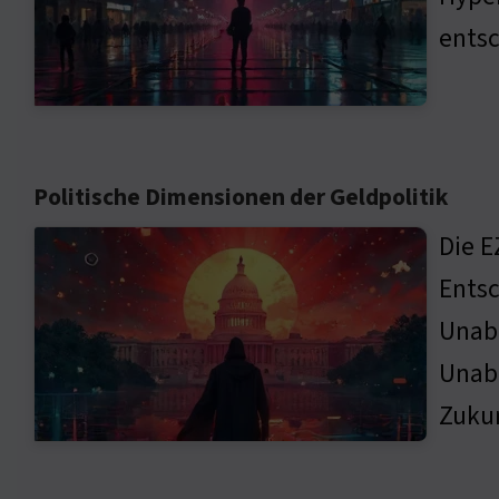
entsc
Politische Dimensionen der Geldpolitik
Die E
Entsc
Unab
Unabh
Zukun