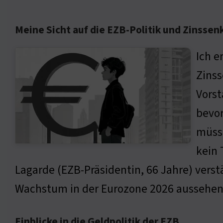
Meine Sicht auf die EZB-Politik und Zinsse
Ich e
Zinss
Vorst
bevor
müsse
kein 
Lagarde (EZB-Präsidentin, 66 Jahre) verst
Wachstum in der Eurozone 2026 aussehen w
Einblicke in die Geldpolitik der EZB