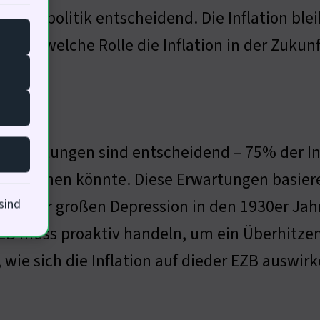
le Geldpolitik entscheidend. Die Inflation blei
 mich, welche Rolle die Inflation in der Zukunf
erwartungen sind entscheidend – 75% der In
en erhöhen könnte. Diese Erwartungen basi
nd der großen Depression in den 1930er Jahr
sind
ZB muss proaktiv handeln, um ein Überhitzen 
 wie sich die Inflation auf dieder EZB auswirk