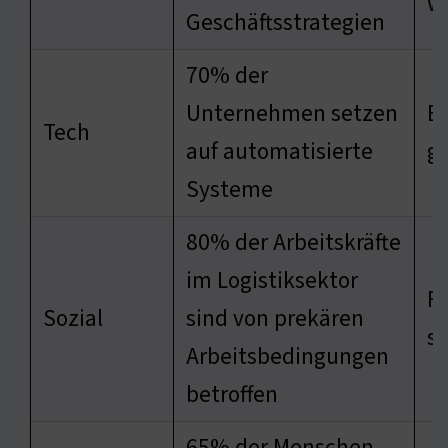
w
Geschäftsstrategien
70% der
Unternehmen setzen
Ef
Tech
auf automatisierte
ge
Systeme
80% der Arbeitskräfte
im Logistiksektor
Fa
Sozial
sind von prekären
s
Arbeitsbedingungen
betroffen
65% der Menschen