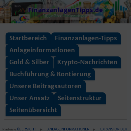
Skip
FinanzanlagenTipps.de
to
Tipps über Finanzanlagen
content
Startbereich
Finanzanlagen-Tipps
Anlageinformationen
Gold & Silber
Krypto-Nachrichten
Buchführung & Kontierung
Unsere Beitragsautoren
Unser Ansatz
Seitenstruktur
Seitenübersicht
ÜBERSICHT
ANLAGEINFORMATIONEN
EXPANSION DER
▶
▶
Pfadleiste