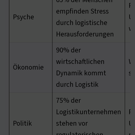
P
empfinden Stress
Psyche
Un
durch logistische
w
Herausforderungen
90% der
wirtschaftlichen
W
Ökonomie
Dynamik kommt
st
durch Logistik
75% der
Logistikunternehmen
Po
Politik
stehen vor
Un
regulatorischen
n