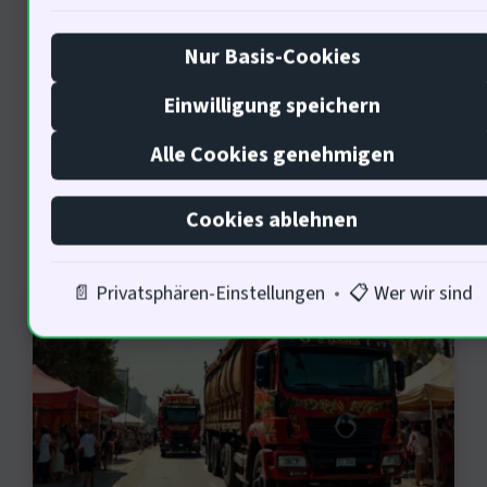
Rahmenbedingungen ist entscheidend
für den Erfolg … Doch wie beeinflusst
Nur Basis-Cookies
diedie Logistikstrategien?
Einwilligung speichern
Alle Cookies genehmigen
Kulturelle Einflüsse auf die
Cookies ablehnen
Logistik
📄 Privatsphären-Einstellungen
•
📋 Wer wir sind