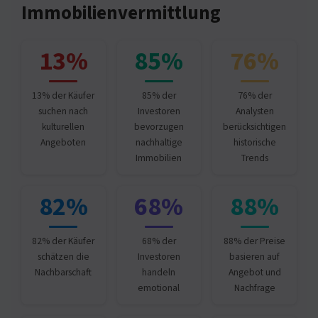
Immobilienvermittlung
13%
85%
76%
13% der Käufer
85% der
76% der
suchen nach
Investoren
Analysten
kulturellen
bevorzugen
berücksichtigen
Angeboten
nachhaltige
historische
Immobilien
Trends
82%
68%
88%
82% der Käufer
68% der
88% der Preise
schätzen die
Investoren
basieren auf
Nachbarschaft
handeln
Angebot und
emotional
Nachfrage