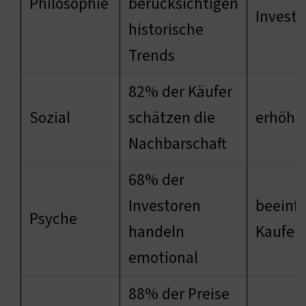
Philosophie
berücksichtigen
Investi
historische
Trends
82% der Käufer
Sozial
schätzen die
erhöht
Nachbarschaft
68% der
Investoren
beeinfl
Psyche
handeln
Kaufen
emotional
88% der Preise