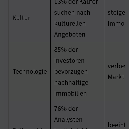
13% der Käufer
suchen nach
steiger
Kultur
kulturellen
Immobi
Angeboten
85% der
Investoren
verbess
Technologie
bevorzugen
Marktc
nachhaltige
Immobilien
76% der
Analysten
beeinfl