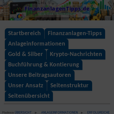
Skip
FinanzanlagenTipps.de
to
Tipps über Finanzanlagen
content
Startbereich
Finanzanlagen-Tipps
Anlageinformationen
Gold & Silber
Krypto-Nachrichten
Buchführung & Kontierung
Unsere Beitragsautoren
Unser Ansatz
Seitenstruktur
Seitenübersicht
ÜBERSICHT
ANLAGEINFORMATIONEN
ERFOLGREICHE
▶
▶
Pfadleiste