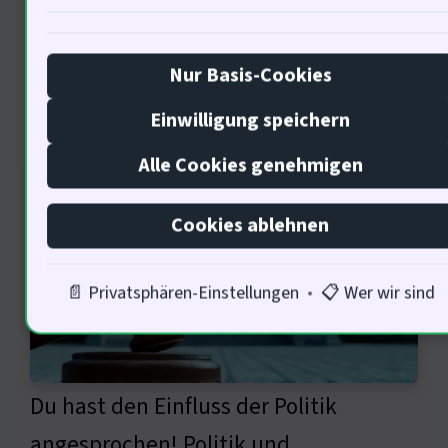
(Politikerin, 69 Jahre)?
Nur Basis-Cookies
Einfluss der Politik auf die
Einwilligung speichern
Finanzmärkte
Alle Cookies genehmigen
Cookies ablehnen
📄 Privatsphären-Einstellungen
•
📋 Wer wir sind
Du hast den Einfluss der Politik
angesprochen! Politik und