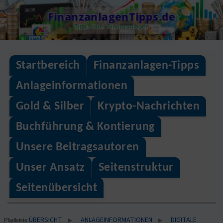
Skip
FinanzanlagenTipps.de
to
Tipps über Finanzanlagen
content
Startbereich
Finanzanlagen-Tipps
Anlageinformationen
Gold & Silber
Krypto-Nachrichten
Buchführung & Kontierung
Unsere Beitragsautoren
Unser Ansatz
Seitenstruktur
Seitenübersicht
ÜBERSICHT
ANLAGEINFORMATIONEN
DIGITALE
▶
▶
Pfadleiste