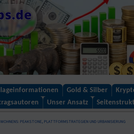
ps.de
n
lageinformationen
Gold & Silber
Krypt
tragsautoren
Unser Ansatz
Seitenstruk
S WOHNENS: PEAKSTONE, PLATTFORMSTRATEGIEN UND URBANISIERUNG