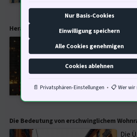
Nur Basis-Cookies
Herausforderungen im deutschen Immobili
Einwilligung speichern
Die R
Alle Cookies genehmigen
65% d
Konze
Cookies ablehnen
Platt
Ansä
📄 Privatsphären-Einstellungen
•
📋 Wer wir 
Die Bedeutung von erschwinglichem Wohn
Die Ü