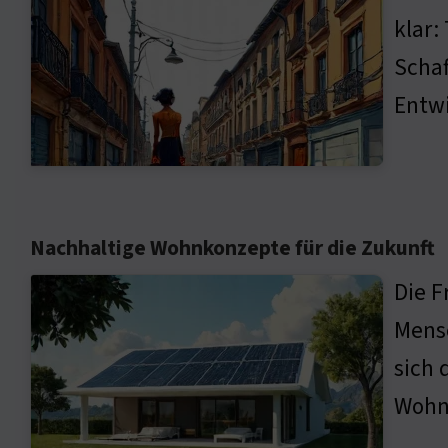
klar
Schaf
Entwi
Nachhaltige Wohnkonzepte für die Zukunft
Die F
Mens
sich 
Wohnr