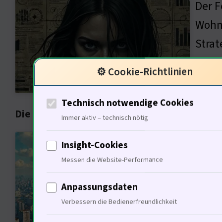
Der F
Wohnr
Strat
Markt
⚙️ Cookie-Richtlinien
inves
Technisch notwendige Cookies
Die Rolle der Urbanisierung im Wohnungsba
Immer aktiv – technisch nötig
Die F
Insight-Cookies
Lösun
Messen die Website-Performance
wird 
Anpassungsdaten
ist h
Verbessern die Bedienerfreundlichkeit
könne