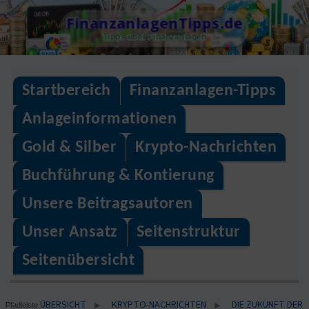
Skip
FinanzanlagenTipps.de
to
Tipps über Finanzanlagen
content
Startbereich
Finanzanlagen-Tipps
Anlageinformationen
Gold & Silber
Krypto-Nachrichten
Buchführung & Kontierung
Unsere Beitragsautoren
Unser Ansatz
Seitenstruktur
Seitenübersicht
ÜBERSICHT
KRYPTO-NACHRICHTEN
DIE ZUKUNFT DER
▶
▶
Pfadleiste