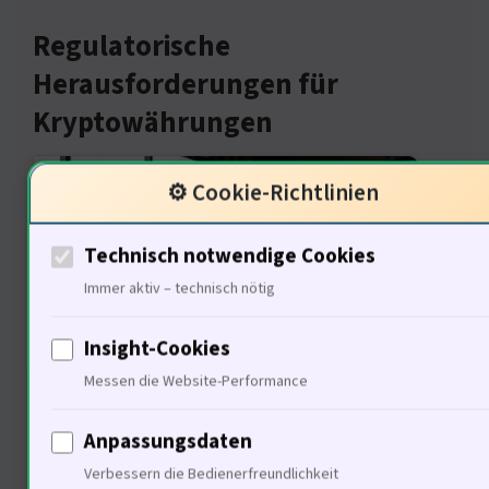
Regulatorische
Herausforderungen für
Kryptowährungen
⚙️ Cookie-Richtlinien
Technisch notwendige Cookies
Immer aktiv – technisch nötig
Insight-Cookies
Messen die Website-Performance
Die regulatorischen
Herausforderungen sind enorm. 62%
Anpassungsdaten
der Politiker befürworten eine klare.
Verbessern die Bedienerfreundlichkeit