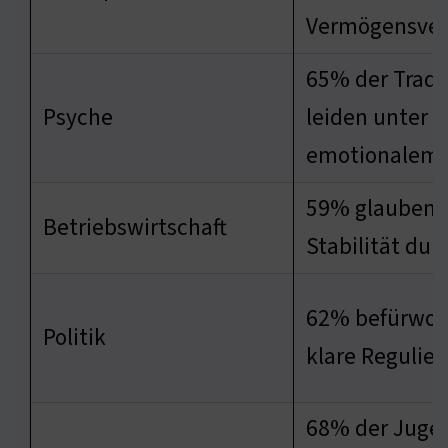
Vermögensver
65% der Trade
Psyche
leiden unter
emotionalem 
59% glauben 
Betriebswirtschaft
Stabilität dur
62% befürwor
Politik
klare Regulie
68% der Juge