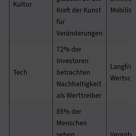
Kultur
Kraft der Kunst
Mobilisi
für
Veränderungen
72% der
Investoren
Langfris
Tech
betrachten
Wertsch
Nachhaltigkeit
als Werttreiber
85% der
Menschen
sehen
Verantw