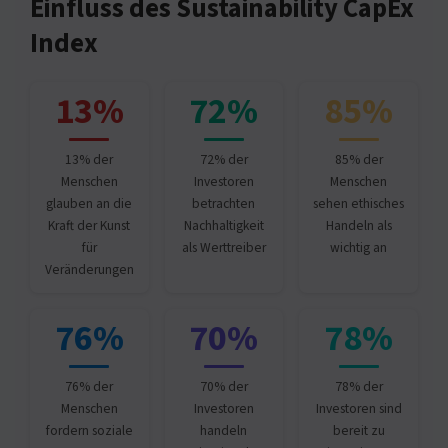
Einfluss des Sustainability CapEx
Index
13%
72%
85%
13% der
72% der
85% der
Menschen
Investoren
Menschen
glauben an die
betrachten
sehen ethisches
Kraft der Kunst
Nachhaltigkeit
Handeln als
für
als Werttreiber
wichtig an
Veränderungen
76%
70%
78%
76% der
70% der
78% der
Menschen
Investoren
Investoren sind
fordern soziale
handeln
bereit zu