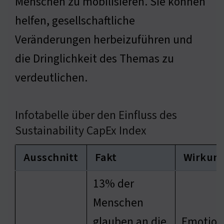
Menschen zu mobilisieren. Sie können
helfen, gesellschaftliche
Veränderungen herbeizuführen und
die Dringlichkeit des Themas zu
verdeutlichen.
Infotabelle über den Einfluss des
Sustainability CapEx Index
Ausschnitt
Fakt
Wirkun
13% der
Menschen
glauben an die
Emotion