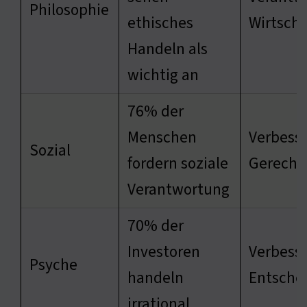
Philosophie
ethisches
Wirtscha
Handeln als
wichtig an
76% der
Menschen
Verbesse
Sozial
fordern soziale
Gerechti
Verantwortung
70% der
Investoren
Verbess
Psyche
handeln
Entsche
irrational