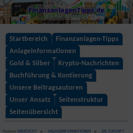
Skip
FinanzanlagenTipps.de
to
Tipps über Finanzanlagen
content
Startbereich
Finanzanlagen-Tipps
Anlageinformationen
Gold & Silber
Krypto-Nachrichten
Buchführung & Kontierung
Unsere Beitragsautoren
Unser Ansatz
Seitenstruktur
Seitenübersicht
ÜBERSICHT
ANLAGEINFORMATIONEN
DIE ZUKUNFT
▶
▶
Pfadleiste