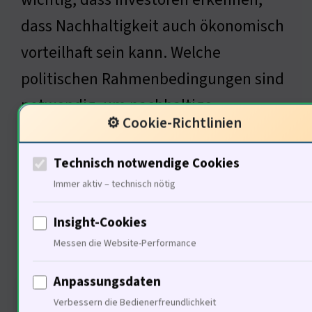
dass Nachhaltigkeit auch ökonomisch
vorteilhaft sein kann. Welche
politischen Rahmenbedingungen sind
notwendig, um nachhaltige
⚙️ Cookie-Richtlinien
Investitionen zu fördern?
Technisch notwendige Cookies
Immer aktiv – technisch nötig
Politische Maßnahmen zur
Insight-Cookies
Förderung nachhaltiger
Messen die Website-Performance
Investitionen
Anpassungsdaten
Verbessern die Bedienerfreundlichkeit