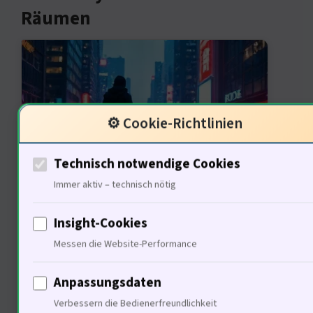
Räumen
⚙️ Cookie-Richtlinien
Technisch notwendige Cookies
Immer aktiv – technisch nötig
Die Antwort ist klar: Urbanisierung
verändert die sozialen Strukturen.
Insight-Cookies
80% der Menschen leben in Städten.
Messen die Website-Performance
Diesehat tiefgreifende Auswirkungen
Anpassungsdaten
auf das Zusammenleben. Historisch
Verbessern die Bedienerfreundlichkeit