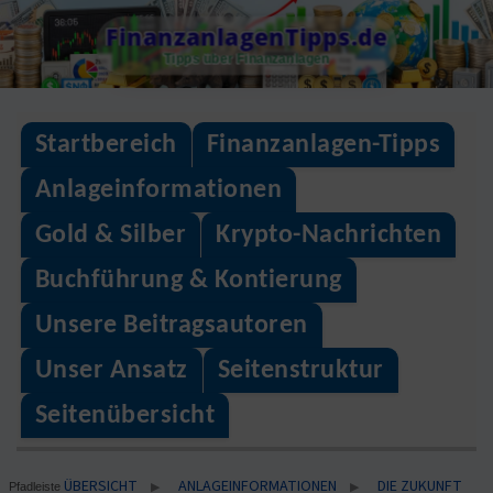
Skip
FinanzanlagenTipps.de
to
Tipps über Finanzanlagen
content
Startbereich
Finanzanlagen-Tipps
Anlageinformationen
Gold & Silber
Krypto-Nachrichten
Buchführung & Kontierung
Unsere Beitragsautoren
Unser Ansatz
Seitenstruktur
Seitenübersicht
ÜBERSICHT
ANLAGEINFORMATIONEN
DIE ZUKUNFT
▶
▶
Pfadleiste