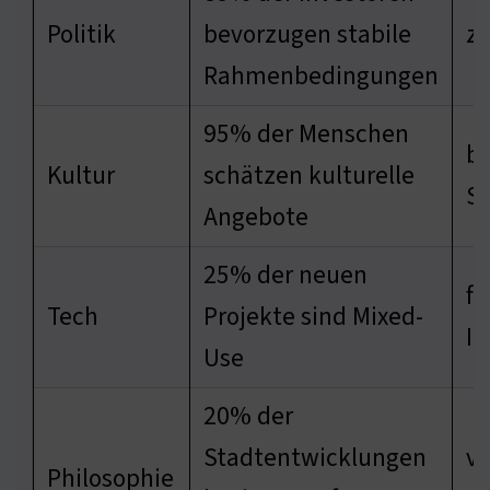
Politik
bevorzugen stabile
zi
Rahmenbedingungen
95% der Menschen
be
Kultur
schätzen kulturelle
S
Angebote
25% der neuen
fö
Tech
Projekte sind Mixed-
In
Use
20% der
Stadtentwicklungen
ve
Philosophie