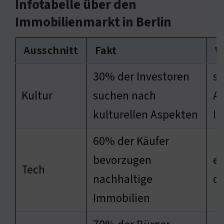
Infotabelle über den
Immobilienmarkt in Berlin
Ausschnitt
Fakt
W
30% der Investoren
st
Kultur
suchen nach
At
kulturellen Aspekten
I
60% der Käufer
bevorzugen
er
Tech
nachhaltige
de
Immobilien