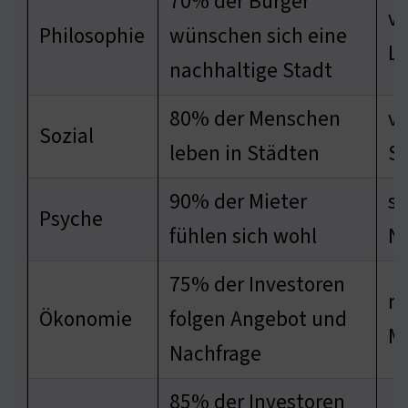
70% der Bürger
ve
Philosophie
wünschen sich eine
Le
nachhaltige Stadt
80% der Menschen
ve
Sozial
leben in Städten
St
90% der Mieter
st
Psyche
fühlen sich wohl
N
75% der Investoren
re
Ökonomie
folgen Angebot und
M
Nachfrage
85% der Investoren