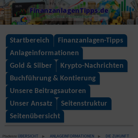
Skip
FinanzanlagenTipps.de
to
Tipps über Finanzanlagen
content
Startbereich
Finanzanlagen-Tipps
Anlageinformationen
Gold & Silber
Krypto-Nachrichten
Buchführung & Kontierung
Unsere Beitragsautoren
Unser Ansatz
Seitenstruktur
Seitenübersicht
ÜBERSICHT
ANLAGEINFORMATIONEN
DIE ZUKUNFT
▶
▶
Pfadleiste