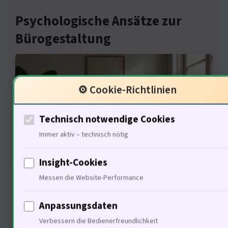
Psychologische Ansätze zur
Bürogestaltung
⚙️ Cookie-Richtlinien
Technisch notwendige Cookies
Immer aktiv – technisch nötig
Insight-Cookies
45% der Arbeitnehmer leiden unter
Messen die Website-Performance
Stress am Arbeitsplatz. Die Gestaltung
Anpassungsdaten
muss das Wohlbefinden fördern.
Verbessern die Bedienerfreundlichkeit