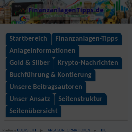
Skip
FinanzanlagenTipps.de
to
Tipps über Finanzanlagen
content
Startbereich
Finanzanlagen-Tipps
Anlageinformationen
Gold & Silber
Krypto-Nachrichten
Buchführung & Kontierung
Unsere Beitragsautoren
Unser Ansatz
Seitenstruktur
Seitenübersicht
ÜBERSICHT
ANLAGEINFORMATIONEN
DIE
▶
▶
Pfadleiste