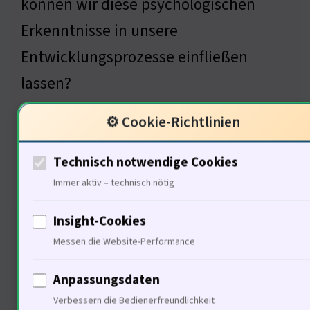
können wir diese psychologischen
Erkenntnisse in unsere
Entwicklungsprozesse einfließen
lassen?
⚙️ Cookie-Richtlinien
Die Rolle von Christian Tannert
Technisch notwendige Cookies
in der sozialen Verantwortung
Immer aktiv – technisch nötig
Insight-Cookies
Messen die Website-Performance
Anpassungsdaten
Verbessern die Bedienerfreundlichkeit