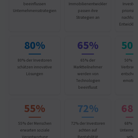
beeinflussen
Immobilienentwickler
Investor
Unternehmensstrategien
passen ihre
priorisie
Strategien an
nachhalt
Entwicklu
80%
65%
50
80% der Investoren
65% der
50% de
schätzen innovative
Marktteilnehmer
Verbrauc
Lösungen
werden von
entschei
Technologien
emotion
beeinflusst
55%
72%
68
55% der Menschen
72% der Investoren
68% de
erwarten soziale
achten auf
Unterneh
Verantwortung
Rentabilität
sehen