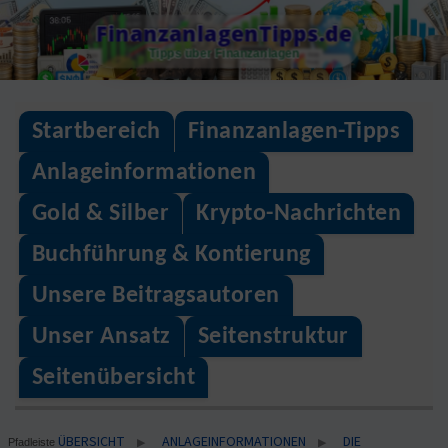
Skip
FinanzanlagenTipps.de
to
Tipps über Finanzanlagen
content
Startbereich
Finanzanlagen-Tipps
Anlageinformationen
Gold & Silber
Krypto-Nachrichten
Buchführung & Kontierung
Unsere Beitragsautoren
Unser Ansatz
Seitenstruktur
Seitenübersicht
ÜBERSICHT
ANLAGEINFORMATIONEN
DIE
▶
▶
Pfadleiste