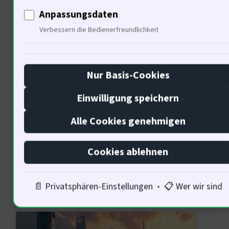
Revolutionen erinnern, die die
Anpassungsdaten
Lebensbedingungen der Arbeiter
Verbessern die Bedienerfreundlichkeit
verbessern wollten ; Soziale
Infrastruktur muss sowohl ökonomisch
Nur Basis-Cookies
als auch sozial tragfähig sein. Wie
Einwilligung speichern
wirken sich politische Entscheidungen
auf die Finanzierung aus?
Alle Cookies genehmigen
Cookies ablehnen
Politische Entscheidungen und
📄 Privatsphären-Einstellungen
•
📋 Wer wir sind
soziale Infrastruktur