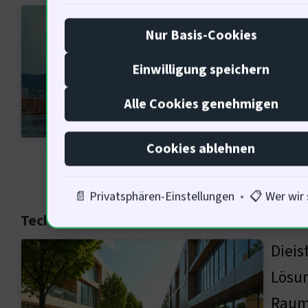
Der B
Nur Basis-Cookies
zu, d
wande
Einwilligung speichern
Gesch
Alle Cookies genehmigen
nicht
ein s
Cookies ablehnen
📄 Privatsphären-Einstellungen
•
📋 Wer wir 
Technologische Fortschritte im Immobilien
Dieis
Lösun
Raumf