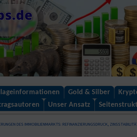
ps.de
n
lageinformationen
Gold & Silber
Krypt
tragsautoren
Unser Ansatz
Seitenstruk
RUNGEN DES IMMOBILIENMARKTS: REFINANZIERUNGSDRUCK, ZINSSTABILIT