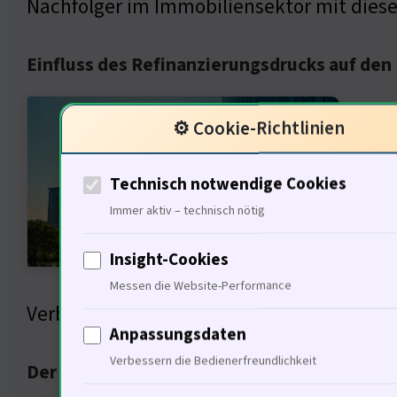
Nachfolger im Immobiliensektor mit dies
Einfluss des Refinanzierungsdrucks auf den
Die R
⚙️ Cookie-Richtlinien
Immob
erwar
Technisch notwendige Cookies
Eigen
Immer aktiv – technisch nötig
Maßna
Insight-Cookies
Disku
Messen die Website-Performance
Verbesserung der Finanzierungssituation.
Anpassungsdaten
Verbessern die Bedienerfreundlichkeit
Der Bauturbo und seine Bedeutung für den 