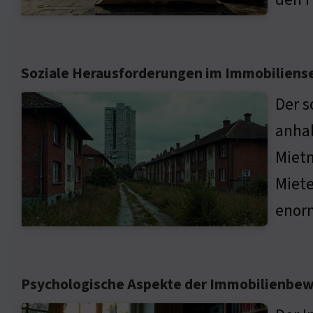
Soziale Herausforderungen im Immobiliens
Der s
anha
Mietn
Miete
enorm
Psychologische Aspekte der Immobilienbe