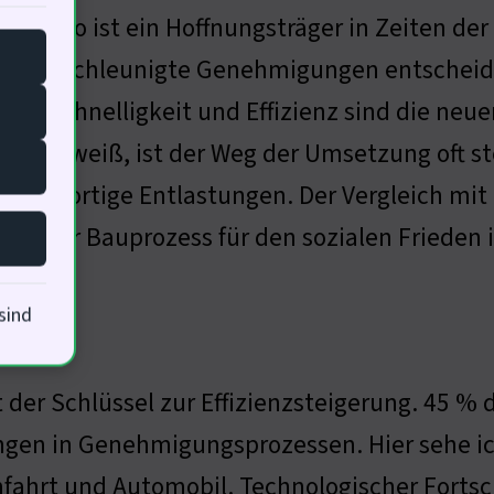
auturbo ist ein Hoffnungsträger in Zeiten de
ass beschleunigte Genehmigungen entscheid
ln. Schnelligkeit und Effizienz sind die neu
ichte weiß, ist der Weg der Umsetzung oft ste
 an sofortige Entlastungen. Der Vergleich mit
chneller Bauprozess für den sozialen Frieden i
sind
sektor
t der Schlüssel zur Effizienzsteigerung. 45 % 
gen in Genehmigungsprozessen. Hier sehe ich
ahrt und Automobil. Technologischer Fortsc