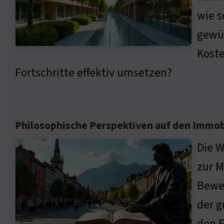
wie s
gewün
Koste
Fortschritte effektiv umsetzen?
Philosophische Perspektiven auf den Immo
Die W
zur M
Bewer
der 
den F