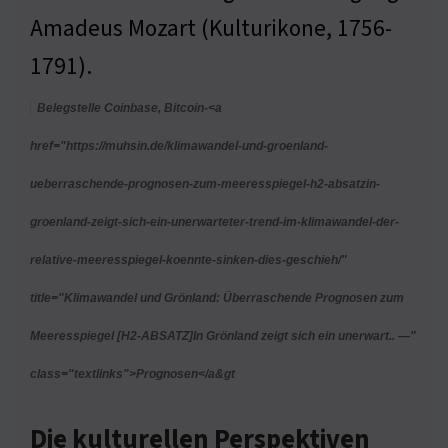
Amadeus Mozart (Kulturikone, 1756-
1791).
Belegstelle Coinbase, Bitcoin-<a
href="https://muhsin.de/klimawandel-und-groenland-
ueberraschende-prognosen-zum-meeresspiegel-h2-absatzin-
groenland-zeigt-sich-ein-unerwarteter-trend-im-klimawandel-der-
relative-meeresspiegel-koennte-sinken-dies-geschieh/"
title="Klimawandel und Grönland: Überraschende Prognosen zum
Meeresspiegel [H2-ABSATZ]In Grönland zeigt sich ein unerwart.. —"
class="textlinks">Prognosen</a&gt
Die kulturellen Perspektiven