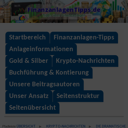
Skip
FinanzanlagenTipps.de
to
Tipps über Finanzanlagen
content
Startbereich
Finanzanlagen-Tipps
Anlageinformationen
Gold & Silber
Krypto-Nachrichten
Buchführung & Kontierung
Unsere Beitragsautoren
Unser Ansatz
Seitenstruktur
Seitenübersicht
ÜBERSICHT
KRYPTO-NACHRICHTEN
DIE DRAMATISCHE
▶
▶
Pfadleiste