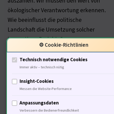
auszahlen. Wir müssen den Wert von
ökologischer Verantwortung erkennen.
Wie beeinflusst die politische
Landschaft die Umsetzung solcher
innovativen Projekte?
⚙️ Cookie-Richtlinien
Technisch notwendige Cookies
Politische Rahmenbedingungen
Immer aktiv – technisch nötig
für Innovation
Insight-Cookies
Messen die Website-Performance
Anpassungsdaten
Verbessern die Bedienerfreundlichkeit