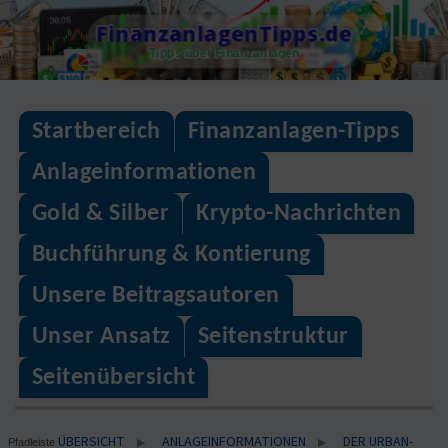
Skip
FinanzanlagenTipps.de
to
Tipps über Finanzanlagen
content
Startbereich
Finanzanlagen-Tipps
Anlageinformationen
Gold & Silber
Krypto-Nachrichten
Buchführung & Kontierung
Unsere Beitragsautoren
Unser Ansatz
Seitenstruktur
Seitenübersicht
ÜBERSICHT
ANLAGEINFORMATIONEN
DER URBAN-
▶
▶
Pfadleiste