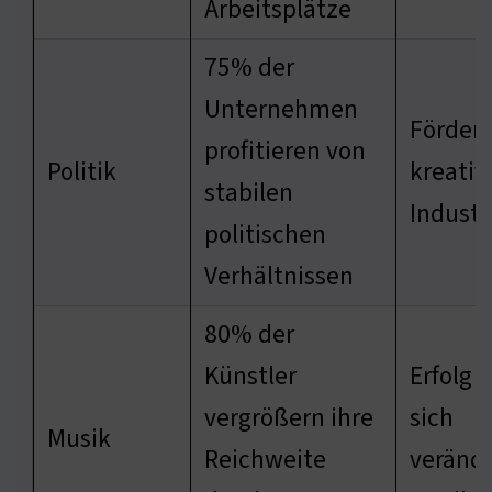
Arbeitsplätze
75% der
Unternehmen
Förder
profitieren von
Politik
kreativ
stabilen
Industr
politischen
Verhältnissen
80% der
Künstler
Erfolg i
vergrößern ihre
sich
Musik
Reichweite
veränd