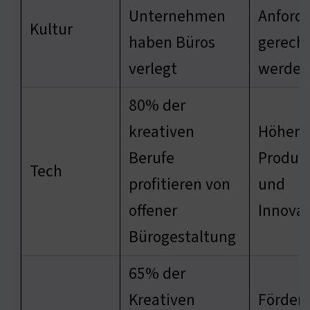
Unternehmen
Anford
Kultur
haben Büros
gerecht
verlegt
werden
80% der
kreativen
Höhere
Berufe
Produkt
Tech
profitieren von
und
offener
Innovat
Bürogestaltung
65% der
Kreativen
Förder