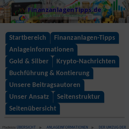
Skip
FinanzanlagenTipps.de
to
Tipps über Finanzanlagen
content
Startbereich
Finanzanlagen-Tipps
Anlageinformationen
Gold & Silber
Krypto-Nachrichten
Buchführung & Kontierung
Unsere Beitragsautoren
Unser Ansatz
Seitenstruktur
Seitenübersicht
ÜBERSICHT
ANLAGEINFORMATIONEN
DER UMZUG DER
▶
▶
Pfadleiste