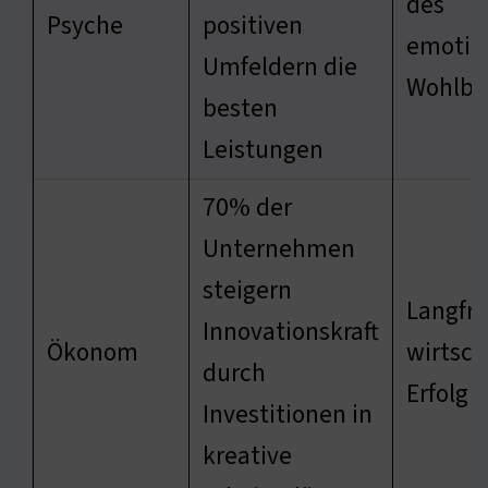
des
Psyche
positiven
emotio
Umfeldern die
Wohlbe
besten
Leistungen
70% der
Unternehmen
steigern
Langfri
Innovationskraft
Ökonom
wirtsch
durch
Erfolg
Investitionen in
kreative