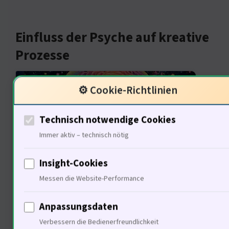
Einfluss der Psyche auf kreative
Prozesse
⚙️ Cookie-Richtlinien
Technisch notwendige Cookies
Immer aktiv – technisch nötig
Insight-Cookies
Messen die Website-Performance
Die Psyche ist ein entscheidender
Faktor für kreative Prozesse. Die CAA
Anpassungsdaten
versteht, dass 68% der kreativen
Verbessern die Bedienerfreundlichkeit