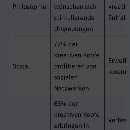
Philosophie
wünschen sich
kreativ
stimulierende
Entfalt
Umgebungen
72% der
kreativen Köpfe
Erweit
Sozial
profitieren von
Ideenr
sozialen
Netzwerken
68% der
kreativen Köpfe
Verbes
erbringen in