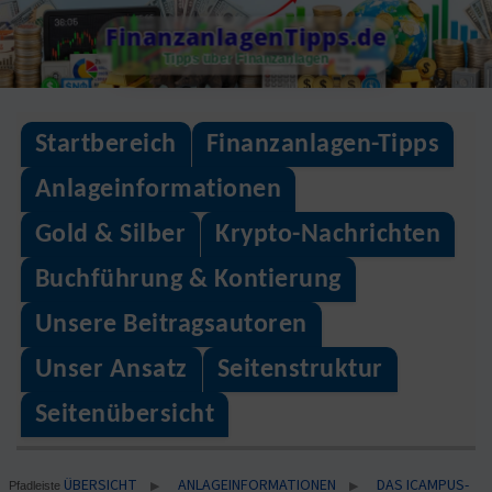
Skip
FinanzanlagenTipps.de
to
Tipps über Finanzanlagen
content
Startbereich
Finanzanlagen-Tipps
Anlageinformationen
Gold & Silber
Krypto-Nachrichten
Buchführung & Kontierung
Unsere Beitragsautoren
Unser Ansatz
Seitenstruktur
Seitenübersicht
ÜBERSICHT
ANLAGEINFORMATIONEN
DAS ICAMPUS-
▶
▶
Pfadleiste