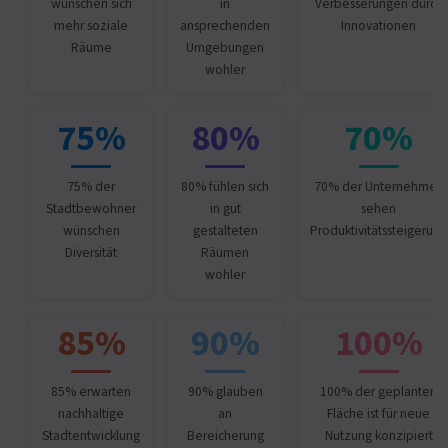
wünschen sich
in
Verbesserungen durch
mehr soziale
ansprechenden
Innovationen
Räume
Umgebungen
wohler
75%
80%
70%
75% der
80% fühlen sich
70% der Unternehmen
Stadtbewohner
in gut
sehen
wünschen
gestalteten
Produktivitätssteigerung
Diversität
Räumen
wohler
85%
90%
100%
85% erwarten
90% glauben
100% der geplanten
nachhaltige
an
Fläche ist für neue
Stadtentwicklung
Bereicherung
Nutzung konzipiert