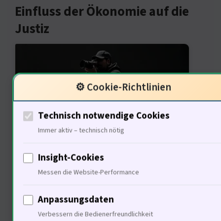
Einfluss der Ökonomie auf die
Justiz
⚙️ Cookie-Richtlinien
Technisch notwendige Cookies
Immer aktiv – technisch nötig
Die ökonomischen Auswirkungen des
Insight-Cookies
Kaufes sind enorm. 40% Einsparungen
Messen die Website-Performance
durch den Wegfall externer
Anpassungsdaten
Mietzahlungen. Dies stärkt die
Verbessern die Bedienerfreundlichkeit