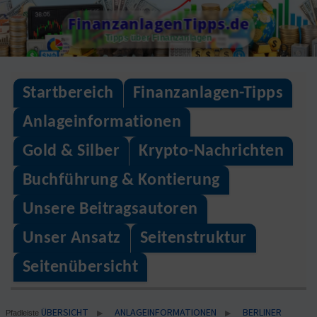
Skip
FinanzanlagenTipps.de
to
Tipps über Finanzanlagen
content
Startbereich
Finanzanlagen-Tipps
Anlageinformationen
Gold & Silber
Krypto-Nachrichten
Buchführung & Kontierung
Unsere Beitragsautoren
Unser Ansatz
Seitenstruktur
Seitenübersicht
ÜBERSICHT
ANLAGEINFORMATIONEN
BERLINER
▶
▶
Pfadleiste