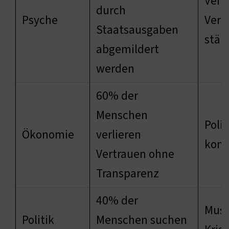
Vert
durch
Psyche
Verb
Staatsausgaben
stär
abgemildert
werden
60% der
Menschen
Poli
Ökonomie
verlieren
kom
Vertrauen ohne
Transparenz
40% der
Musik
Politik
Menschen suchen