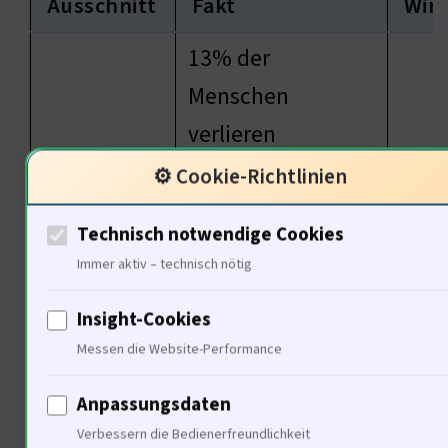
Ausschnitt
Fakt
Wir
13% der
Menschen
verlieren
Kultur
Vertrauen in die
Vert
⚙️ Cookie-Richtlinien
Politik bei
Technisch notwendige Cookies
fehlender
Immer aktiv – technisch nötig
Kommunikation
Insight-Cookies
75% der
Messen die Website-Performance
Präz
Technologie
Finanzinstitute
Prog
Anpassungsdaten
nutzen Big Data
Verbessern die Bedienerfreundlichkeit