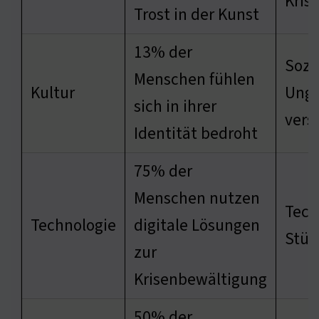
Kris
Trost in der Kunst
13% der
Sozi
Menschen fühlen
Kultur
Ungl
sich in ihrer
vers
Identität bedroht
75% der
Menschen nutzen
Tech
Technologie
digitale Lösungen
Stüt
zur
Krisenbewältigung
50% der