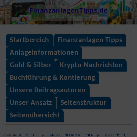
Skip
FinanzanlagenTipps.de
to
Tipps über Finanzanlagen
content
Startbereich
Finanzanlagen-Tipps
Anlageinformationen
Gold & Silber
Krypto-Nachrichten
Buchführung & Kontierung
Unsere Beitragsautoren
Unser Ansatz
Seitenstruktur
Seitenübersicht
ÜBERSICHT
ANLAGEINFORMATIONEN
BAUZINSEN,
▶
▶
Pfadleiste