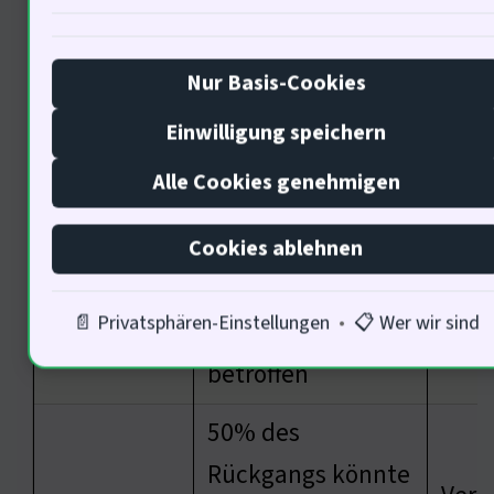
40% der
Arbeitsplätze sind
Nur Basis-Cookies
Neue
Philosophie
durch
Klas
Einwilligung speichern
Automatisierung
Alle Cookies genehmigen
gefährdet
70% der
Cookies ablehnen
Psyc
Bevölkerung ist
Sozial
Inte
📄 Privatsphären-Einstellungen
•
📋 Wer wir sind
von Stress
notw
betroffen
50% des
Rückgangs könnte